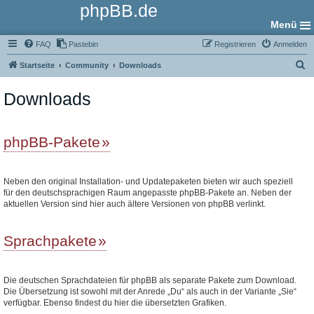
phpBB.de
Menü
FAQ
Pastebin
Registrieren
Anmelden
S
Startseite
Community
Downloads
u
Downloads
c
h
e
phpBB-Pakete
Neben den original Installation- und Updatepaketen bieten wir auch speziell
für den deutschsprachigen Raum angepasste phpBB-Pakete an. Neben der
aktuellen Version sind hier auch ältere Versionen von phpBB verlinkt.
Sprachpakete
Die deutschen Sprachdateien für phpBB als separate Pakete zum Download.
Die Übersetzung ist sowohl mit der Anrede „Du“ als auch in der Variante „Sie“
verfügbar. Ebenso findest du hier die übersetzten Grafiken.