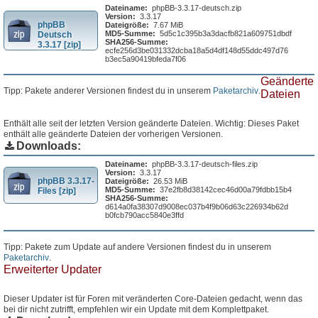
Dateiname:
phpBB-3.3.17-deutsch.zip
Version:
3.3.17
phpBB
Dateigröße:
7.67 MiB
MD5-Summe:
5d5c1c395b3a3dacfb821a609751dbdf
Deutsch
SHA256-Summe:
3.3.17 [zip]
ecfe256d3be031332dcba18a5d4df148d55ddc497d76
b3ec5a90419bfeda7f06
Geänderte
Tipp: Pakete anderer Versionen findest du in unserem
Paketarchiv
.
Dateien
Enthält alle seit der letzten Version geänderte Dateien. Wichtig: Dieses Paket
enthält alle geänderte Dateien der vorherigen Versionen.
Downloads:
Dateiname:
phpBB-3.3.17-deutsch-files.zip
Version:
3.3.17
phpBB 3.3.17-
Dateigröße:
26.53 MiB
MD5-Summe:
37e2fb8d38142cec46d00a79fdbb15b4
Files [zip]
SHA256-Summe:
d614a0fa38307d9008ec037b4f9b06d63c226934b62d
b0fcb790acc5840e3ffd
Tipp: Pakete zum Update auf andere Versionen findest du in unserem
Paketarchiv
.
Erweiterter Updater
Dieser Updater ist für Foren mit veränderten Core-Dateien gedacht, wenn das
bei dir nicht zutrifft, empfehlen wir ein Update mit dem Komplettpaket.