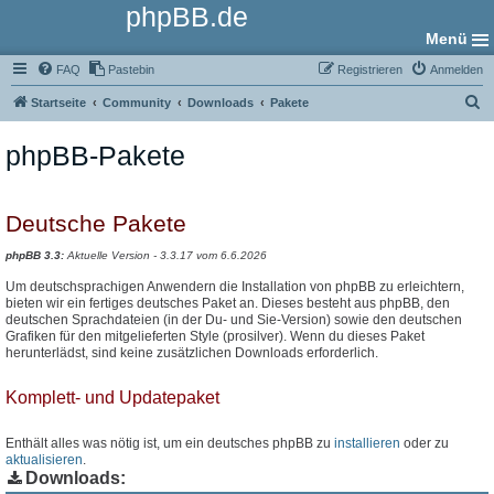
phpBB.de
Menü
FAQ
Pastebin
Registrieren
Anmelden
S
Startseite
Community
Downloads
Pakete
u
phpBB-Pakete
c
h
e
Deutsche Pakete
phpBB 3.3:
Aktuelle Version - 3.3.17 vom 6.6.2026
Um deutschsprachigen Anwendern die Installation von phpBB zu erleichtern,
bieten wir ein fertiges deutsches Paket an. Dieses besteht aus phpBB, den
deutschen Sprachdateien (in der Du- und Sie-Version) sowie den deutschen
Grafiken für den mitgelieferten Style (prosilver). Wenn du dieses Paket
herunterlädst, sind keine zusätzlichen Downloads erforderlich.
Komplett- und Updatepaket
Enthält alles was nötig ist, um ein deutsches phpBB zu
installieren
oder zu
aktualisieren
.
Downloads: