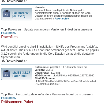
Downloads:
Hinweis
Wir empfehlen zum Update die Nutzung des
Paketarchiv
Komplettpakets oben. Erfahrene Nutzer, die Core
Dateien in ihrem Board modifiziert haben finden die
[deutsch]
Updatepakete im
Paketarchiv
.
Tipp: Pakete zum Update von anderen Versionen findest du in unserem
Paketarchiv
.
Patchfiles
Wird benötigt um eine phpBB-Installation mit Hilfe des Programms "patch" zu
aktualisieren. Dies ist nur für erfahrene Anwender gedacht. Enthält ab phpBB
3.1.0 sowohl die Änderungen für die Core Dateien als auch die deutschen
Sprachdateien.
Downloads:
Dateiname:
phpBB-3.3.17-deutsch-patch.zip
Version:
3.3.17
phpBB 3.3.17-
Dateigröße:
6.93 MiB
MD5-Summe:
bfdddff646dcf62258fa0d22172298d0
Patch [zip]
SHA256-Summe:
dfe0670637ad1a9cb4f8b66d5cba75fae30d46cb8a1ad
54520d940e200f05661
Tipp: Patchfiles zum Update auf andere Versionen findest du in unserem
Paketarchiv
.
Prüfsummen-Paket