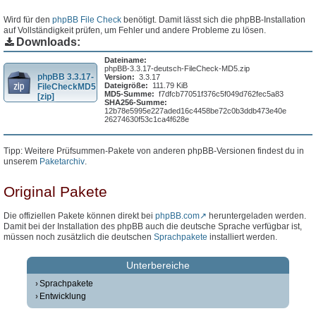
Wird für den
phpBB File Check
benötigt. Damit lässt sich die phpBB-Installation
auf Vollständigkeit prüfen, um Fehler und andere Probleme zu lösen.
Downloads:
Dateiname:
phpBB-3.3.17-deutsch-FileCheck-MD5.zip
phpBB 3.3.17-
Version:
3.3.17
Dateigröße:
111.79 KiB
FileCheckMD5
MD5-Summe:
f7dfcb77051f376c5f049d762fec5a83
[zip]
SHA256-Summe:
12b78e5995e227aded16c4458be72c0b3ddb473e40e
26274630f53c1ca4f628e
Tipp: Weitere Prüfsummen-Pakete von anderen phpBB-Versionen findest du in
unserem
Paketarchiv
.
Original Pakete
Die offiziellen Pakete können direkt bei
phpBB.com
heruntergeladen werden.
Damit bei der Installation des phpBB auch die deutsche Sprache verfügbar ist,
müssen noch zusätzlich die deutschen
Sprachpakete
installiert werden.
Unterbereiche
Sprachpakete
Entwicklung