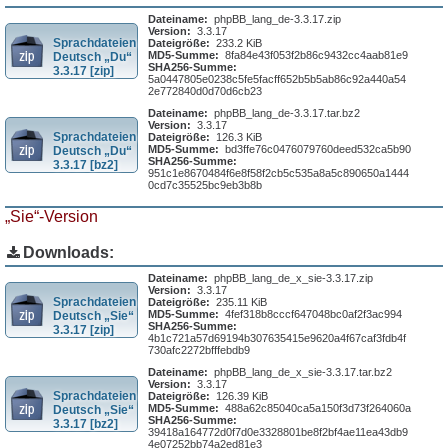
Dateiname:
phpBB_lang_de-3.3.17.zip
Version:
3.3.17
Sprachdateien
Dateigröße:
233.2 KiB
MD5-Summe:
8fa84e43f053f2b86c9432cc4aab81e9
Deutsch „Du“
SHA256-Summe:
3.3.17 [zip]
5a0447805e0238c5fe5facff652b5b5ab86c92a440a54
2e772840d0d70d6cb23
Dateiname:
phpBB_lang_de-3.3.17.tar.bz2
Version:
3.3.17
Sprachdateien
Dateigröße:
126.3 KiB
MD5-Summe:
bd3ffe76c0476079760deed532ca5b90
Deutsch „Du“
SHA256-Summe:
3.3.17 [bz2]
951c1e8670484f6e8f58f2cb5c535a8a5c890650a1444
0cd7c35525bc9eb3b8b
„Sie“-Version
Downloads:
Dateiname:
phpBB_lang_de_x_sie-3.3.17.zip
Version:
3.3.17
Sprachdateien
Dateigröße:
235.11 KiB
MD5-Summe:
4fef318b8cccf647048bc0af2f3ac994
Deutsch „Sie“
SHA256-Summe:
3.3.17 [zip]
4b1c721a57d69194b307635415e9620a4f67caf3fdb4f
730afc2272bfffebdb9
Dateiname:
phpBB_lang_de_x_sie-3.3.17.tar.bz2
Version:
3.3.17
Sprachdateien
Dateigröße:
126.39 KiB
MD5-Summe:
488a62c85040ca5a150f3d73f264060a
Deutsch „Sie“
SHA256-Summe:
3.3.17 [bz2]
39418a164772d0f7d0e3328801be8f2bf4ae11ea43db9
4e07252bb74a2ed81e3