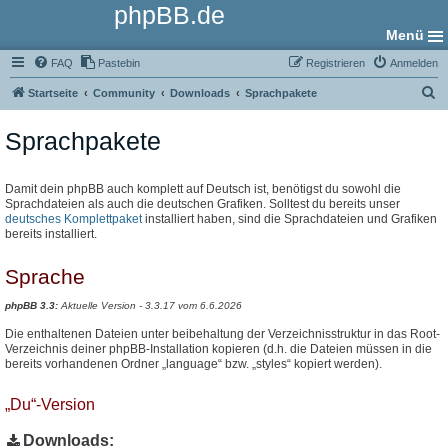
phpBB.de
Menü
FAQ
Pastebin
Registrieren
Anmelden
S
Startseite
Community
Downloads
Sprachpakete
u
Sprachpakete
c
h
e
Damit dein phpBB auch komplett auf Deutsch ist, benötigst du sowohl die
Sprachdateien als auch die deutschen Grafiken. Solltest du bereits unser
deutsches Komplettpaket
installiert haben, sind die Sprachdateien und Grafiken
bereits installiert.
Sprache
phpBB 3.3:
Aktuelle Version - 3.3.17 vom 6.6.2026
Die enthaltenen Dateien unter beibehaltung der Verzeichnisstruktur in das Root-
Verzeichnis deiner phpBB-Installation kopieren (d.h. die Dateien müssen in die
bereits vorhandenen Ordner „language“ bzw. „styles“ kopiert werden).
„Du“-Version
Downloads: