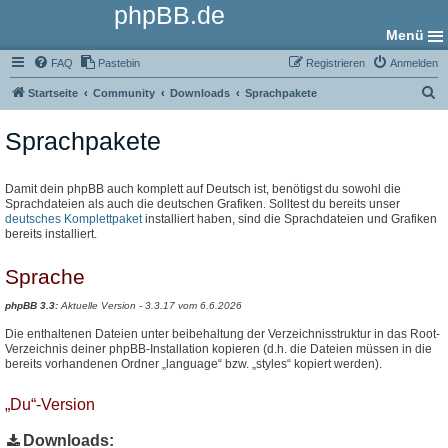
phpBB.de
Menü
FAQ
Pastebin
Registrieren
Anmelden
S
Startseite
Community
Downloads
Sprachpakete
u
Sprachpakete
c
h
e
Damit dein phpBB auch komplett auf Deutsch ist, benötigst du sowohl die
Sprachdateien als auch die deutschen Grafiken. Solltest du bereits unser
deutsches Komplettpaket
installiert haben, sind die Sprachdateien und Grafiken
bereits installiert.
Sprache
phpBB 3.3:
Aktuelle Version - 3.3.17 vom 6.6.2026
Die enthaltenen Dateien unter beibehaltung der Verzeichnisstruktur in das Root-
Verzeichnis deiner phpBB-Installation kopieren (d.h. die Dateien müssen in die
bereits vorhandenen Ordner „language“ bzw. „styles“ kopiert werden).
„Du“-Version
Downloads: