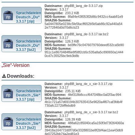
Dateiname:
phpBB_lang_de-3.3.17.zip
Version:
3.3.17
Sprachdateien
Dateigröße:
233.2 KiB
MD5-Summe:
8fa84e43f053f2b86c9432cc4aab81e9
Deutsch „Du“
SHA256-Summe:
3.3.17 [zip]
5a0447805e0238c5fe5facff652b5b5ab86c92a440a54
2e772840d0d70d6cb23
Dateiname:
phpBB_lang_de-3.3.17.tar.bz2
Version:
3.3.17
Sprachdateien
Dateigröße:
126.3 KiB
MD5-Summe:
bd3ffe76c0476079760deed532ca5b90
Deutsch „Du“
SHA256-Summe:
3.3.17 [bz2]
951c1e8670484f6e8f58f2cb5c535a8a5c890650a1444
0cd7c35525bc9eb3b8b
„Sie“-Version
Downloads:
Dateiname:
phpBB_lang_de_x_sie-3.3.17.zip
Version:
3.3.17
Sprachdateien
Dateigröße:
235.11 KiB
MD5-Summe:
4fef318b8cccf647048bc0af2f3ac994
Deutsch „Sie“
SHA256-Summe:
3.3.17 [zip]
4b1c721a57d69194b307635415e9620a4f67caf3fdb4f
730afc2272bfffebdb9
Dateiname:
phpBB_lang_de_x_sie-3.3.17.tar.bz2
Version:
3.3.17
Sprachdateien
Dateigröße:
126.39 KiB
MD5-Summe:
488a62c85040ca5a150f3d73f264060a
Deutsch „Sie“
SHA256-Summe:
3.3.17 [bz2]
39418a164772d0f7d0e3328801be8f2bf4ae11ea43db9
4e07252bb74a2ed81e3