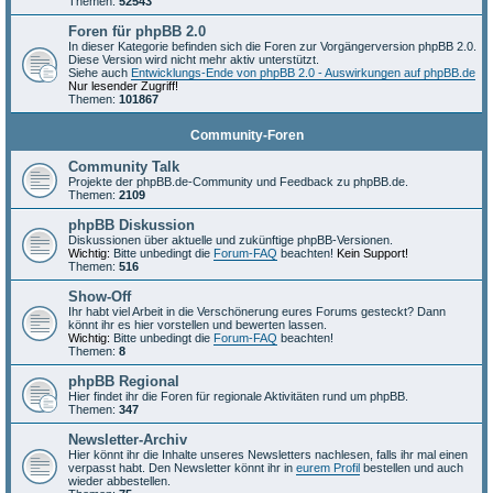
Themen:
52543
Foren für phpBB 2.0
In dieser Kategorie befinden sich die Foren zur Vorgängerversion phpBB 2.0.
Diese Version wird nicht mehr aktiv unterstützt.
Siehe auch
Entwicklungs-Ende von phpBB 2.0 - Auswirkungen auf phpBB.de
Nur lesender Zugriff!
Themen:
101867
Community-Foren
Community Talk
Projekte der phpBB.de-Community und Feedback zu phpBB.de.
Themen:
2109
phpBB Diskussion
Diskussionen über aktuelle und zukünftige phpBB-Versionen.
Wichtig:
Bitte unbedingt die
Forum-FAQ
beachten!
Kein Support!
Themen:
516
Show-Off
Ihr habt viel Arbeit in die Verschönerung eures Forums gesteckt? Dann
könnt ihr es hier vorstellen und bewerten lassen.
Wichtig:
Bitte unbedingt die
Forum-FAQ
beachten!
Themen:
8
phpBB Regional
Hier findet ihr die Foren für regionale Aktivitäten rund um phpBB.
Themen:
347
Newsletter-Archiv
Hier könnt ihr die Inhalte unseres Newsletters nachlesen, falls ihr mal einen
verpasst habt. Den Newsletter könnt ihr in
eurem Profil
bestellen und auch
wieder abbestellen.