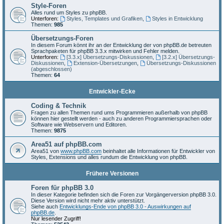
Style-Foren
Alles rund um Styles zu phpBB.
Unterforen:
Styles, Templates und Grafiken
,
Styles in Entwicklung
Themen:
985
Übersetzungs-Foren
In diesem Forum könnt ihr an der Entwicklung der von phpBB.de betreuten
Sprachpaketen für phpBB 3.3.x mitwirken und Fehler melden.
Unterforen:
[3.3.x] Übersetzungs-Diskussionen
,
[3.2.x] Übersetzungs-
Diskussionen
,
Extension-Übersetzungen
,
Übersetzungs-Diskussionen
(abgeschlossen)
Themen:
64
Entwickler-Ecke
Coding & Technik
Fragen zu allen Themen rund ums Programmieren außerhalb von phpBB
können hier gestellt werden - auch zu anderen Programmiersprachen oder
Software wie Webservern und Editoren.
Themen:
9875
Area51 auf phpBB.com
Area51 von
www.phpBB.com
beinhaltet alle Informationen für Entwickler von
Styles, Extensions und alles rundum die Entwicklung von phpBB.
Frühere Versionen
Foren für phpBB 3.0
In dieser Kategorie befinden sich die Foren zur Vorgängerversion phpBB 3.0.
Diese Version wird nicht mehr aktiv unterstützt.
Siehe auch
Entwicklungs-Ende von phpBB 3.0 - Auswirkungen auf
phpBB.de
.
Nur lesender Zugriff!