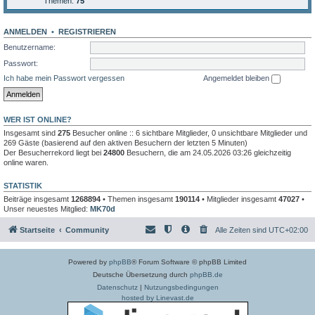
Themen:
75
ANMELDEN
•
REGISTRIEREN
Benutzername:
Passwort:
Ich habe mein Passwort vergessen
Angemeldet bleiben
WER IST ONLINE?
Insgesamt sind
275
Besucher online :: 6 sichtbare Mitglieder, 0 unsichtbare Mitglieder und
269 Gäste (basierend auf den aktiven Besuchern der letzten 5 Minuten)
Der Besucherrekord liegt bei
24800
Besuchern, die am 24.05.2026 03:26 gleichzeitig
online waren.
STATISTIK
Beiträge insgesamt
1268894
• Themen insgesamt
190114
• Mitglieder insgesamt
47027
•
Unser neuestes Mitglied:
MK70d
Startseite
Community
Alle Zeiten sind
UTC+02:00
Powered by
phpBB
® Forum Software © phpBB Limited
Deutsche Übersetzung durch
phpBB.de
Datenschutz
|
Nutzungsbedingungen
hosted by Linevast.de