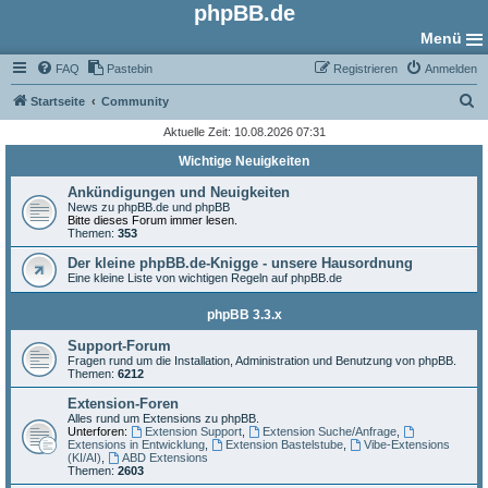
phpBB.de
Menü
FAQ
Pastebin
Registrieren
Anmelden
S
Startseite
Community
u
Aktuelle Zeit: 10.08.2026 07:31
c
Wichtige Neuigkeiten
h
Ankündigungen und Neuigkeiten
e
News zu phpBB.de und phpBB
Bitte dieses Forum immer lesen.
Themen:
353
Der kleine phpBB.de-Knigge - unsere Hausordnung
Eine kleine Liste von wichtigen Regeln auf phpBB.de
phpBB 3.3.x
Support-Forum
Fragen rund um die Installation, Administration und Benutzung von phpBB.
Themen:
6212
Extension-Foren
Alles rund um Extensions zu phpBB.
Unterforen:
Extension Support
,
Extension Suche/Anfrage
,
Extensions in Entwicklung
,
Extension Bastelstube
,
Vibe-Extensions
(KI/AI)
,
ABD Extensions
Themen:
2603