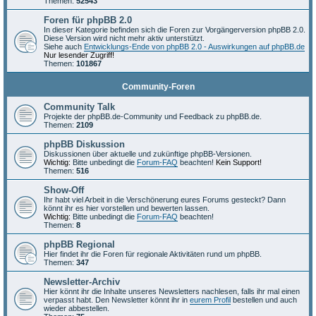
Themen:
52543
Foren für phpBB 2.0
In dieser Kategorie befinden sich die Foren zur Vorgängerversion phpBB 2.0.
Diese Version wird nicht mehr aktiv unterstützt.
Siehe auch
Entwicklungs-Ende von phpBB 2.0 - Auswirkungen auf phpBB.de
Nur lesender Zugriff!
Themen:
101867
Community-Foren
Community Talk
Projekte der phpBB.de-Community und Feedback zu phpBB.de.
Themen:
2109
phpBB Diskussion
Diskussionen über aktuelle und zukünftige phpBB-Versionen.
Wichtig:
Bitte unbedingt die
Forum-FAQ
beachten!
Kein Support!
Themen:
516
Show-Off
Ihr habt viel Arbeit in die Verschönerung eures Forums gesteckt? Dann
könnt ihr es hier vorstellen und bewerten lassen.
Wichtig:
Bitte unbedingt die
Forum-FAQ
beachten!
Themen:
8
phpBB Regional
Hier findet ihr die Foren für regionale Aktivitäten rund um phpBB.
Themen:
347
Newsletter-Archiv
Hier könnt ihr die Inhalte unseres Newsletters nachlesen, falls ihr mal einen
verpasst habt. Den Newsletter könnt ihr in
eurem Profil
bestellen und auch
wieder abbestellen.