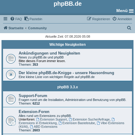
phpBB.de
Menü
FAQ
Pastebin
Registrieren
Anmelden
S
Startseite
Community
u
Aktuelle Zeit: 07.08.2026 05:08
c
Wichtige Neuigkeiten
h
Ankündigungen und Neuigkeiten
e
News zu phpBB.de und phpBB
Bitte dieses Forum immer lesen.
Themen:
353
Der kleine phpBB.de-Knigge - unsere Hausordnung
Eine kleine Liste von wichtigen Regeln auf phpBB.de
phpBB 3.3.x
Support-Forum
Fragen rund um die Installation, Administration und Benutzung von phpBB.
Themen:
6212
Extension-Foren
Alles rund um Extensions zu phpBB.
Unterforen:
Extension Support
,
Extension Suche/Anfrage
,
Extensions in Entwicklung
,
Extension Bastelstube
,
Vibe-Extensions
(KI/AI)
,
ABD Extensions
Themen:
2603