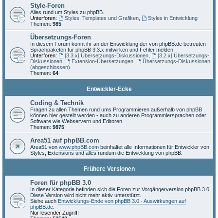
Style-Foren
Alles rund um Styles zu phpBB.
Unterforen:
Styles, Templates und Grafiken
,
Styles in Entwicklung
Themen:
985
Übersetzungs-Foren
In diesem Forum könnt ihr an der Entwicklung der von phpBB.de betreuten
Sprachpaketen für phpBB 3.3.x mitwirken und Fehler melden.
Unterforen:
[3.3.x] Übersetzungs-Diskussionen
,
[3.2.x] Übersetzungs-
Diskussionen
,
Extension-Übersetzungen
,
Übersetzungs-Diskussionen
(abgeschlossen)
Themen:
64
Entwickler-Ecke
Coding & Technik
Fragen zu allen Themen rund ums Programmieren außerhalb von phpBB
können hier gestellt werden - auch zu anderen Programmiersprachen oder
Software wie Webservern und Editoren.
Themen:
9875
Area51 auf phpBB.com
Area51 von
www.phpBB.com
beinhaltet alle Informationen für Entwickler von
Styles, Extensions und alles rundum die Entwicklung von phpBB.
Frühere Versionen
Foren für phpBB 3.0
In dieser Kategorie befinden sich die Foren zur Vorgängerversion phpBB 3.0.
Diese Version wird nicht mehr aktiv unterstützt.
Siehe auch
Entwicklungs-Ende von phpBB 3.0 - Auswirkungen auf
phpBB.de
.
Nur lesender Zugriff!