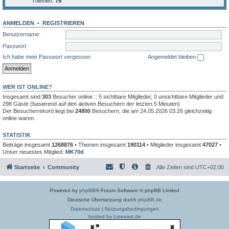
Themen:
75
ANMELDEN
•
REGISTRIEREN
Benutzername:
Passwort:
Ich habe mein Passwort vergessen
Angemeldet bleiben
WER IST ONLINE?
Insgesamt sind
303
Besucher online :: 5 sichtbare Mitglieder, 0 unsichtbare Mitglieder und
298 Gäste (basierend auf den aktiven Besuchern der letzten 5 Minuten)
Der Besucherrekord liegt bei
24800
Besuchern, die am 24.05.2026 03:26 gleichzeitig
online waren.
STATISTIK
Beiträge insgesamt
1268876
• Themen insgesamt
190114
• Mitglieder insgesamt
47027
•
Unser neuestes Mitglied:
MK70d
Startseite
Community
Alle Zeiten sind
UTC+02:00
Powered by
phpBB
® Forum Software © phpBB Limited
Deutsche Übersetzung durch
phpBB.de
Datenschutz
|
Nutzungsbedingungen
hosted by Linevast.de