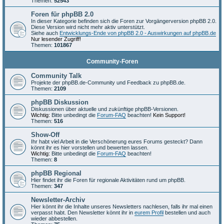
Themen:
52543
Foren für phpBB 2.0
In dieser Kategorie befinden sich die Foren zur Vorgängerversion phpBB 2.0.
Diese Version wird nicht mehr aktiv unterstützt.
Siehe auch
Entwicklungs-Ende von phpBB 2.0 - Auswirkungen auf phpBB.de
Nur lesender Zugriff!
Themen:
101867
Community-Foren
Community Talk
Projekte der phpBB.de-Community und Feedback zu phpBB.de.
Themen:
2109
phpBB Diskussion
Diskussionen über aktuelle und zukünftige phpBB-Versionen.
Wichtig:
Bitte unbedingt die
Forum-FAQ
beachten!
Kein Support!
Themen:
516
Show-Off
Ihr habt viel Arbeit in die Verschönerung eures Forums gesteckt? Dann
könnt ihr es hier vorstellen und bewerten lassen.
Wichtig:
Bitte unbedingt die
Forum-FAQ
beachten!
Themen:
8
phpBB Regional
Hier findet ihr die Foren für regionale Aktivitäten rund um phpBB.
Themen:
347
Newsletter-Archiv
Hier könnt ihr die Inhalte unseres Newsletters nachlesen, falls ihr mal einen
verpasst habt. Den Newsletter könnt ihr in
eurem Profil
bestellen und auch
wieder abbestellen.