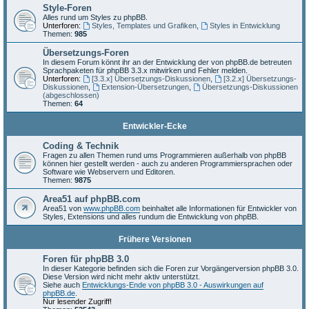
Style-Foren
Alles rund um Styles zu phpBB.
Unterforen:
Styles, Templates und Grafiken
,
Styles in Entwicklung
Themen:
985
Übersetzungs-Foren
In diesem Forum könnt ihr an der Entwicklung der von phpBB.de betreuten
Sprachpaketen für phpBB 3.3.x mitwirken und Fehler melden.
Unterforen:
[3.3.x] Übersetzungs-Diskussionen
,
[3.2.x] Übersetzungs-
Diskussionen
,
Extension-Übersetzungen
,
Übersetzungs-Diskussionen
(abgeschlossen)
Themen:
64
Entwickler-Ecke
Coding & Technik
Fragen zu allen Themen rund ums Programmieren außerhalb von phpBB
können hier gestellt werden - auch zu anderen Programmiersprachen oder
Software wie Webservern und Editoren.
Themen:
9875
Area51 auf phpBB.com
Area51 von
www.phpBB.com
beinhaltet alle Informationen für Entwickler von
Styles, Extensions und alles rundum die Entwicklung von phpBB.
Frühere Versionen
Foren für phpBB 3.0
In dieser Kategorie befinden sich die Foren zur Vorgängerversion phpBB 3.0.
Diese Version wird nicht mehr aktiv unterstützt.
Siehe auch
Entwicklungs-Ende von phpBB 3.0 - Auswirkungen auf
phpBB.de
.
Nur lesender Zugriff!