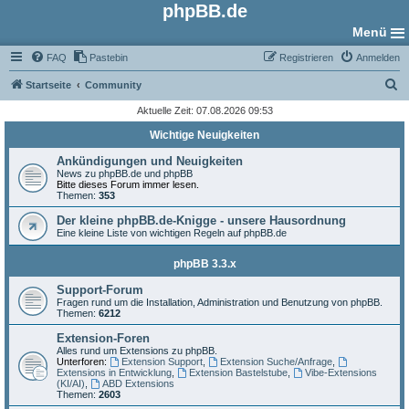
phpBB.de
Menü
FAQ
Pastebin
Registrieren
Anmelden
S
Startseite
Community
u
Aktuelle Zeit: 07.08.2026 09:53
c
Wichtige Neuigkeiten
h
Ankündigungen und Neuigkeiten
e
News zu phpBB.de und phpBB
Bitte dieses Forum immer lesen.
Themen:
353
Der kleine phpBB.de-Knigge - unsere Hausordnung
Eine kleine Liste von wichtigen Regeln auf phpBB.de
phpBB 3.3.x
Support-Forum
Fragen rund um die Installation, Administration und Benutzung von phpBB.
Themen:
6212
Extension-Foren
Alles rund um Extensions zu phpBB.
Unterforen:
Extension Support
,
Extension Suche/Anfrage
,
Extensions in Entwicklung
,
Extension Bastelstube
,
Vibe-Extensions
(KI/AI)
,
ABD Extensions
Themen:
2603