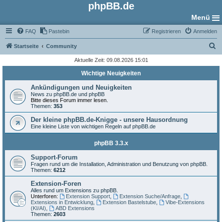
phpBB.de
Menü
FAQ
Pastebin
Registrieren
Anmelden
S
Startseite
Community
u
Aktuelle Zeit: 09.08.2026 15:01
c
Wichtige Neuigkeiten
h
Ankündigungen und Neuigkeiten
e
News zu phpBB.de und phpBB
Bitte dieses Forum immer lesen.
Themen:
353
Der kleine phpBB.de-Knigge - unsere Hausordnung
Eine kleine Liste von wichtigen Regeln auf phpBB.de
phpBB 3.3.x
Support-Forum
Fragen rund um die Installation, Administration und Benutzung von phpBB.
Themen:
6212
Extension-Foren
Alles rund um Extensions zu phpBB.
Unterforen:
Extension Support
,
Extension Suche/Anfrage
,
Extensions in Entwicklung
,
Extension Bastelstube
,
Vibe-Extensions
(KI/AI)
,
ABD Extensions
Themen:
2603