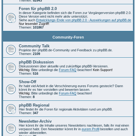
Themen:
52543
Foren für phpBB 2.0
In dieser Kategorie befinden sich die Foren zur Vorgängerversion phpBB 2.0.
Diese Version wird nicht mehr aktiv unterstützt.
Siehe auch
Entwicklungs-Ende von phpBB 2.0 - Auswirkungen auf phpBB.de
Nur lesender Zugriff!
Themen:
101867
Community-Foren
Community Talk
Projekte der phpBB.de-Community und Feedback zu phpBB.de.
Themen:
2109
phpBB Diskussion
Diskussionen über aktuelle und zukünftige phpBB-Versionen.
Wichtig:
Bitte unbedingt die
Forum-FAQ
beachten!
Kein Support!
Themen:
516
Show-Off
Ihr habt viel Arbeit in die Verschönerung eures Forums gesteckt? Dann
könnt ihr es hier vorstellen und bewerten lassen.
Wichtig:
Bitte unbedingt die
Forum-FAQ
beachten!
Themen:
8
phpBB Regional
Hier findet ihr die Foren für regionale Aktivitäten rund um phpBB.
Themen:
347
Newsletter-Archiv
Hier könnt ihr die Inhalte unseres Newsletters nachlesen, falls ihr mal einen
verpasst habt. Den Newsletter könnt ihr in
eurem Profil
bestellen und auch
wieder abbestellen.