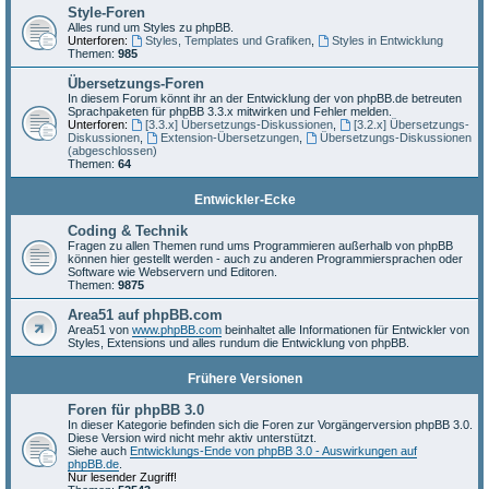
Style-Foren
Alles rund um Styles zu phpBB.
Unterforen:
Styles, Templates und Grafiken
,
Styles in Entwicklung
Themen:
985
Übersetzungs-Foren
In diesem Forum könnt ihr an der Entwicklung der von phpBB.de betreuten
Sprachpaketen für phpBB 3.3.x mitwirken und Fehler melden.
Unterforen:
[3.3.x] Übersetzungs-Diskussionen
,
[3.2.x] Übersetzungs-
Diskussionen
,
Extension-Übersetzungen
,
Übersetzungs-Diskussionen
(abgeschlossen)
Themen:
64
Entwickler-Ecke
Coding & Technik
Fragen zu allen Themen rund ums Programmieren außerhalb von phpBB
können hier gestellt werden - auch zu anderen Programmiersprachen oder
Software wie Webservern und Editoren.
Themen:
9875
Area51 auf phpBB.com
Area51 von
www.phpBB.com
beinhaltet alle Informationen für Entwickler von
Styles, Extensions und alles rundum die Entwicklung von phpBB.
Frühere Versionen
Foren für phpBB 3.0
In dieser Kategorie befinden sich die Foren zur Vorgängerversion phpBB 3.0.
Diese Version wird nicht mehr aktiv unterstützt.
Siehe auch
Entwicklungs-Ende von phpBB 3.0 - Auswirkungen auf
phpBB.de
.
Nur lesender Zugriff!