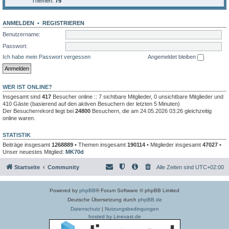
Themen:
75
ANMELDEN
•
REGISTRIEREN
Benutzername:
Passwort:
Ich habe mein Passwort vergessen
Angemeldet bleiben
WER IST ONLINE?
Insgesamt sind
417
Besucher online :: 7 sichtbare Mitglieder, 0 unsichtbare Mitglieder und
410 Gäste (basierend auf den aktiven Besuchern der letzten 5 Minuten)
Der Besucherrekord liegt bei
24800
Besuchern, die am 24.05.2026 03:26 gleichzeitig
online waren.
STATISTIK
Beiträge insgesamt
1268889
• Themen insgesamt
190114
• Mitglieder insgesamt
47027
•
Unser neuestes Mitglied:
MK70d
Startseite
Community
Alle Zeiten sind
UTC+02:00
Powered by
phpBB
® Forum Software © phpBB Limited
Deutsche Übersetzung durch
phpBB.de
Datenschutz
|
Nutzungsbedingungen
hosted by Linevast.de