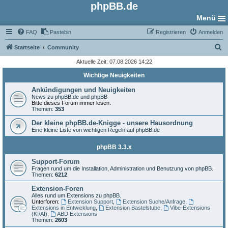
phpBB.de
Menü
FAQ
Pastebin
Registrieren
Anmelden
S
Startseite
Community
u
Aktuelle Zeit: 07.08.2026 14:22
c
Wichtige Neuigkeiten
h
Ankündigungen und Neuigkeiten
e
News zu phpBB.de und phpBB
Bitte dieses Forum immer lesen.
Themen:
353
Der kleine phpBB.de-Knigge - unsere Hausordnung
Eine kleine Liste von wichtigen Regeln auf phpBB.de
phpBB 3.3.x
Support-Forum
Fragen rund um die Installation, Administration und Benutzung von phpBB.
Themen:
6212
Extension-Foren
Alles rund um Extensions zu phpBB.
Unterforen:
Extension Support
,
Extension Suche/Anfrage
,
Extensions in Entwicklung
,
Extension Bastelstube
,
Vibe-Extensions
(KI/AI)
,
ABD Extensions
Themen:
2603