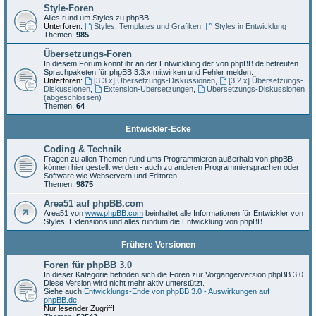
Style-Foren
Alles rund um Styles zu phpBB.
Unterforen:
Styles, Templates und Grafiken
,
Styles in Entwicklung
Themen:
985
Übersetzungs-Foren
In diesem Forum könnt ihr an der Entwicklung der von phpBB.de betreuten
Sprachpaketen für phpBB 3.3.x mitwirken und Fehler melden.
Unterforen:
[3.3.x] Übersetzungs-Diskussionen
,
[3.2.x] Übersetzungs-
Diskussionen
,
Extension-Übersetzungen
,
Übersetzungs-Diskussionen
(abgeschlossen)
Themen:
64
Entwickler-Ecke
Coding & Technik
Fragen zu allen Themen rund ums Programmieren außerhalb von phpBB
können hier gestellt werden - auch zu anderen Programmiersprachen oder
Software wie Webservern und Editoren.
Themen:
9875
Area51 auf phpBB.com
Area51 von
www.phpBB.com
beinhaltet alle Informationen für Entwickler von
Styles, Extensions und alles rundum die Entwicklung von phpBB.
Frühere Versionen
Foren für phpBB 3.0
In dieser Kategorie befinden sich die Foren zur Vorgängerversion phpBB 3.0.
Diese Version wird nicht mehr aktiv unterstützt.
Siehe auch
Entwicklungs-Ende von phpBB 3.0 - Auswirkungen auf
phpBB.de
.
Nur lesender Zugriff!