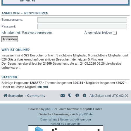
Themen:
75
ANMELDEN
•
REGISTRIEREN
Benutzername:
Passwort:
Ich habe mein Passwort vergessen
Angemeldet bleiben
WER IST ONLINE?
Insgesamt sind
329
Besucher online :: 3 sichtbare Mitglieder, 0 unsichtbare Mitglieder und
326 Gäste (basierend auf den aktiven Besuchern der letzten 5 Minuten)
Der Besucherrekord liegt bei
24800
Besuchern, die am 24.05.2026 03:26 gleichzeitig
online waren.
STATISTIK
Beiträge insgesamt
1268877
• Themen insgesamt
190114
• Mitglieder insgesamt
47027
•
Unser neuestes Mitglied:
MK70d
Startseite
Community
Alle Zeiten sind
UTC+02:00
Powered by
phpBB
® Forum Software © phpBB Limited
Deutsche Übersetzung durch
phpBB.de
Datenschutz
|
Nutzungsbedingungen
hosted by Linevast.de