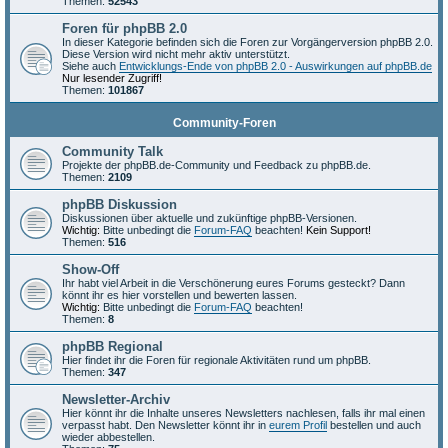
Themen:
52543
Foren für phpBB 2.0
In dieser Kategorie befinden sich die Foren zur Vorgängerversion phpBB 2.0.
Diese Version wird nicht mehr aktiv unterstützt.
Siehe auch
Entwicklungs-Ende von phpBB 2.0 - Auswirkungen auf phpBB.de
Nur lesender Zugriff!
Themen:
101867
Community-Foren
Community Talk
Projekte der phpBB.de-Community und Feedback zu phpBB.de.
Themen:
2109
phpBB Diskussion
Diskussionen über aktuelle und zukünftige phpBB-Versionen.
Wichtig:
Bitte unbedingt die
Forum-FAQ
beachten!
Kein Support!
Themen:
516
Show-Off
Ihr habt viel Arbeit in die Verschönerung eures Forums gesteckt? Dann
könnt ihr es hier vorstellen und bewerten lassen.
Wichtig:
Bitte unbedingt die
Forum-FAQ
beachten!
Themen:
8
phpBB Regional
Hier findet ihr die Foren für regionale Aktivitäten rund um phpBB.
Themen:
347
Newsletter-Archiv
Hier könnt ihr die Inhalte unseres Newsletters nachlesen, falls ihr mal einen
verpasst habt. Den Newsletter könnt ihr in
eurem Profil
bestellen und auch
wieder abbestellen.