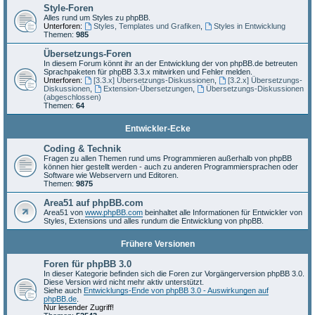
Style-Foren
Alles rund um Styles zu phpBB.
Unterforen:
Styles, Templates und Grafiken
,
Styles in Entwicklung
Themen:
985
Übersetzungs-Foren
In diesem Forum könnt ihr an der Entwicklung der von phpBB.de betreuten
Sprachpaketen für phpBB 3.3.x mitwirken und Fehler melden.
Unterforen:
[3.3.x] Übersetzungs-Diskussionen
,
[3.2.x] Übersetzungs-
Diskussionen
,
Extension-Übersetzungen
,
Übersetzungs-Diskussionen
(abgeschlossen)
Themen:
64
Entwickler-Ecke
Coding & Technik
Fragen zu allen Themen rund ums Programmieren außerhalb von phpBB
können hier gestellt werden - auch zu anderen Programmiersprachen oder
Software wie Webservern und Editoren.
Themen:
9875
Area51 auf phpBB.com
Area51 von
www.phpBB.com
beinhaltet alle Informationen für Entwickler von
Styles, Extensions und alles rundum die Entwicklung von phpBB.
Frühere Versionen
Foren für phpBB 3.0
In dieser Kategorie befinden sich die Foren zur Vorgängerversion phpBB 3.0.
Diese Version wird nicht mehr aktiv unterstützt.
Siehe auch
Entwicklungs-Ende von phpBB 3.0 - Auswirkungen auf
phpBB.de
.
Nur lesender Zugriff!