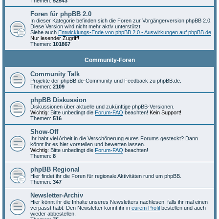
Themen:
52543
Foren für phpBB 2.0
In dieser Kategorie befinden sich die Foren zur Vorgängerversion phpBB 2.0.
Diese Version wird nicht mehr aktiv unterstützt.
Siehe auch
Entwicklungs-Ende von phpBB 2.0 - Auswirkungen auf phpBB.de
Nur lesender Zugriff!
Themen:
101867
Community-Foren
Community Talk
Projekte der phpBB.de-Community und Feedback zu phpBB.de.
Themen:
2109
phpBB Diskussion
Diskussionen über aktuelle und zukünftige phpBB-Versionen.
Wichtig:
Bitte unbedingt die
Forum-FAQ
beachten!
Kein Support!
Themen:
516
Show-Off
Ihr habt viel Arbeit in die Verschönerung eures Forums gesteckt? Dann
könnt ihr es hier vorstellen und bewerten lassen.
Wichtig:
Bitte unbedingt die
Forum-FAQ
beachten!
Themen:
8
phpBB Regional
Hier findet ihr die Foren für regionale Aktivitäten rund um phpBB.
Themen:
347
Newsletter-Archiv
Hier könnt ihr die Inhalte unseres Newsletters nachlesen, falls ihr mal einen
verpasst habt. Den Newsletter könnt ihr in
eurem Profil
bestellen und auch
wieder abbestellen.