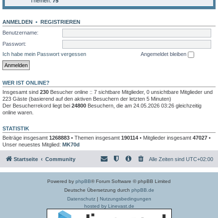
Themen:
75
ANMELDEN
•
REGISTRIEREN
Benutzername:
Passwort:
Ich habe mein Passwort vergessen
Angemeldet bleiben
WER IST ONLINE?
Insgesamt sind
230
Besucher online :: 7 sichtbare Mitglieder, 0 unsichtbare Mitglieder und
223 Gäste (basierend auf den aktiven Besuchern der letzten 5 Minuten)
Der Besucherrekord liegt bei
24800
Besuchern, die am 24.05.2026 03:26 gleichzeitig
online waren.
STATISTIK
Beiträge insgesamt
1268883
• Themen insgesamt
190114
• Mitglieder insgesamt
47027
•
Unser neuestes Mitglied:
MK70d
Startseite
Community
Alle Zeiten sind
UTC+02:00
Powered by
phpBB
® Forum Software © phpBB Limited
Deutsche Übersetzung durch
phpBB.de
Datenschutz
|
Nutzungsbedingungen
hosted by Linevast.de