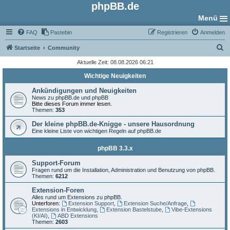
phpBB.de
Menü
FAQ
Pastebin
Registrieren
Anmelden
S
Startseite
Community
u
Aktuelle Zeit: 08.08.2026 06:21
c
Wichtige Neuigkeiten
h
Ankündigungen und Neuigkeiten
e
News zu phpBB.de und phpBB
Bitte dieses Forum immer lesen.
Themen:
353
Der kleine phpBB.de-Knigge - unsere Hausordnung
Eine kleine Liste von wichtigen Regeln auf phpBB.de
phpBB 3.3.x
Support-Forum
Fragen rund um die Installation, Administration und Benutzung von phpBB.
Themen:
6212
Extension-Foren
Alles rund um Extensions zu phpBB.
Unterforen:
Extension Support
,
Extension Suche/Anfrage
,
Extensions in Entwicklung
,
Extension Bastelstube
,
Vibe-Extensions
(KI/AI)
,
ABD Extensions
Themen:
2603