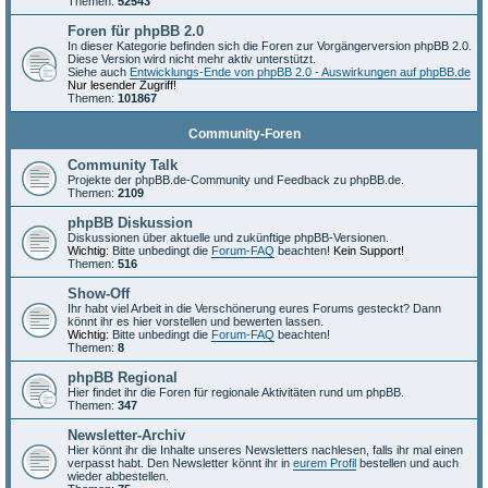
Themen:
52543
Foren für phpBB 2.0
In dieser Kategorie befinden sich die Foren zur Vorgängerversion phpBB 2.0.
Diese Version wird nicht mehr aktiv unterstützt.
Siehe auch
Entwicklungs-Ende von phpBB 2.0 - Auswirkungen auf phpBB.de
Nur lesender Zugriff!
Themen:
101867
Community-Foren
Community Talk
Projekte der phpBB.de-Community und Feedback zu phpBB.de.
Themen:
2109
phpBB Diskussion
Diskussionen über aktuelle und zukünftige phpBB-Versionen.
Wichtig:
Bitte unbedingt die
Forum-FAQ
beachten!
Kein Support!
Themen:
516
Show-Off
Ihr habt viel Arbeit in die Verschönerung eures Forums gesteckt? Dann
könnt ihr es hier vorstellen und bewerten lassen.
Wichtig:
Bitte unbedingt die
Forum-FAQ
beachten!
Themen:
8
phpBB Regional
Hier findet ihr die Foren für regionale Aktivitäten rund um phpBB.
Themen:
347
Newsletter-Archiv
Hier könnt ihr die Inhalte unseres Newsletters nachlesen, falls ihr mal einen
verpasst habt. Den Newsletter könnt ihr in
eurem Profil
bestellen und auch
wieder abbestellen.