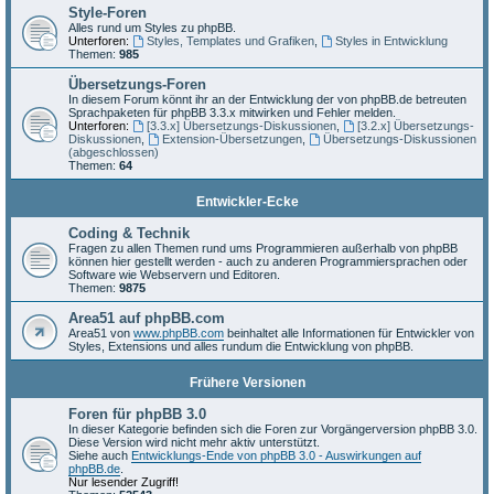
Style-Foren
Alles rund um Styles zu phpBB.
Unterforen:
Styles, Templates und Grafiken
,
Styles in Entwicklung
Themen:
985
Übersetzungs-Foren
In diesem Forum könnt ihr an der Entwicklung der von phpBB.de betreuten
Sprachpaketen für phpBB 3.3.x mitwirken und Fehler melden.
Unterforen:
[3.3.x] Übersetzungs-Diskussionen
,
[3.2.x] Übersetzungs-
Diskussionen
,
Extension-Übersetzungen
,
Übersetzungs-Diskussionen
(abgeschlossen)
Themen:
64
Entwickler-Ecke
Coding & Technik
Fragen zu allen Themen rund ums Programmieren außerhalb von phpBB
können hier gestellt werden - auch zu anderen Programmiersprachen oder
Software wie Webservern und Editoren.
Themen:
9875
Area51 auf phpBB.com
Area51 von
www.phpBB.com
beinhaltet alle Informationen für Entwickler von
Styles, Extensions und alles rundum die Entwicklung von phpBB.
Frühere Versionen
Foren für phpBB 3.0
In dieser Kategorie befinden sich die Foren zur Vorgängerversion phpBB 3.0.
Diese Version wird nicht mehr aktiv unterstützt.
Siehe auch
Entwicklungs-Ende von phpBB 3.0 - Auswirkungen auf
phpBB.de
.
Nur lesender Zugriff!