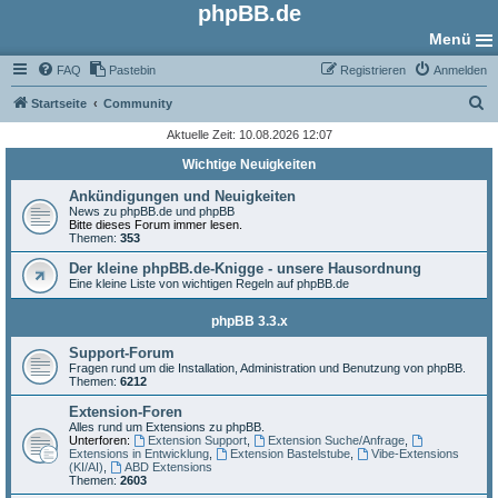
phpBB.de
Menü
FAQ
Pastebin
Registrieren
Anmelden
S
Startseite
Community
u
Aktuelle Zeit: 10.08.2026 12:07
c
Wichtige Neuigkeiten
h
Ankündigungen und Neuigkeiten
e
News zu phpBB.de und phpBB
Bitte dieses Forum immer lesen.
Themen:
353
Der kleine phpBB.de-Knigge - unsere Hausordnung
Eine kleine Liste von wichtigen Regeln auf phpBB.de
phpBB 3.3.x
Support-Forum
Fragen rund um die Installation, Administration und Benutzung von phpBB.
Themen:
6212
Extension-Foren
Alles rund um Extensions zu phpBB.
Unterforen:
Extension Support
,
Extension Suche/Anfrage
,
Extensions in Entwicklung
,
Extension Bastelstube
,
Vibe-Extensions
(KI/AI)
,
ABD Extensions
Themen:
2603