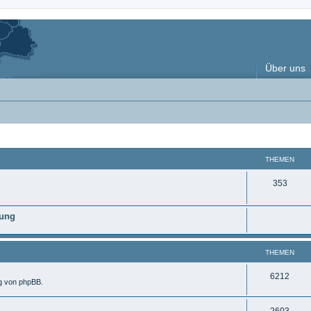
Über uns
THEMEN
T
353
h
nung
e
m
THEMEN
e
n
T
6212
ng von phpBB.
h
T
2603