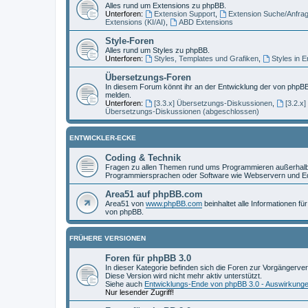
Alles rund um Extensions zu phpBB.
Unterforen:
Extension Support
,
Extension Suche/Anfra
Extensions (KI/AI)
,
ABD Extensions
Style-Foren
Alles rund um Styles zu phpBB.
Unterforen:
Styles, Templates und Grafiken
,
Styles in 
Übersetzungs-Foren
In diesem Forum könnt ihr an der Entwicklung der von phpBB
melden.
Unterforen:
[3.3.x] Übersetzungs-Diskussionen
,
[3.2.x
Übersetzungs-Diskussionen (abgeschlossen)
ENTWICKLER-ECKE
Coding & Technik
Fragen zu allen Themen rund ums Programmieren außerhalb 
Programmiersprachen oder Software wie Webservern und Ed
Area51 auf phpBB.com
Area51 von
www.phpBB.com
beinhaltet alle Informationen f
von phpBB.
FRÜHERE VERSIONEN
Foren für phpBB 3.0
In dieser Kategorie befinden sich die Foren zur Vorgängerve
Diese Version wird nicht mehr aktiv unterstützt.
Siehe auch
Entwicklungs-Ende von phpBB 3.0 - Auswirkung
Nur lesender Zugriff!