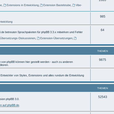
e
ge
,
Extensions in Entwicklung
,
Extension Bastelstube
,
Vibe-
h
m
e
e
T
985
m
n
Entwicklung
h
e
e
T
64
.de betreuten Sprachpaketen für phpBB 3.3.x mitwirken und Fehler
n
m
h
] Übersetzungs-Diskussionen
,
Extension-Übersetzungen
,
e
e
n
m
THEMEN
e
T
9875
von phpBB können hier gestellt werden - auch zu anderen
n
itoren.
h
e
ür Entwickler von Styles, Extensions und alles rundum die Entwicklung
m
e
THEMEN
n
T
52543
rsion phpBB 3.0.
h
en auf phpBB.de
.
e