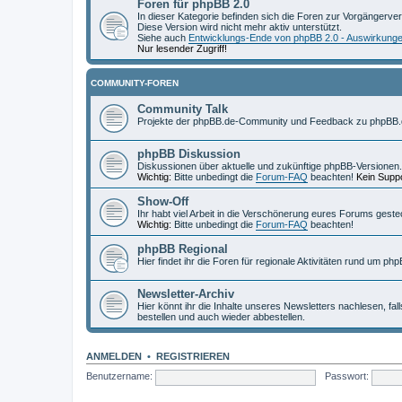
Foren für phpBB 2.0
In dieser Kategorie befinden sich die Foren zur Vorgängerve
Diese Version wird nicht mehr aktiv unterstützt.
Siehe auch
Entwicklungs-Ende von phpBB 2.0 - Auswirkung
Nur lesender Zugriff!
COMMUNITY-FOREN
Community Talk
Projekte der phpBB.de-Community und Feedback zu phpBB.
phpBB Diskussion
Diskussionen über aktuelle und zukünftige phpBB-Versionen.
Wichtig:
Bitte unbedingt die
Forum-FAQ
beachten!
Kein Suppo
Show-Off
Ihr habt viel Arbeit in die Verschönerung eures Forums geste
Wichtig:
Bitte unbedingt die
Forum-FAQ
beachten!
phpBB Regional
Hier findet ihr die Foren für regionale Aktivitäten rund um php
Newsletter-Archiv
Hier könnt ihr die Inhalte unseres Newsletters nachlesen, fal
bestellen und auch wieder abbestellen.
ANMELDEN
•
REGISTRIEREN
Benutzername:
Passwort: