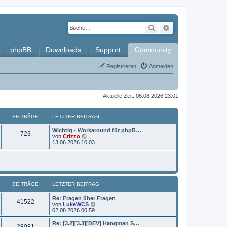
Suche
Erweiterte Such
phpBB
Downloads
Support
Community
Registrieren
Anmelden
Aktuelle Zeit: 06.08.2026 23:01
BEITRÄGE
LETZTER BEITRAG
L
Wichtig - Workaround für phpB…
B
723
e
N
von
Crizzo
t
e
13.06.2026 10:03
e
z
u
t
e
i
e
s
r
t
t
B
e
e
r
BEITRÄGE
i
LETZTER BEITRAG
B
r
t
e
r
i
L
Re: Fragen über Fragen
ä
B
41522
a
t
e
N
von
LukeWCS
g
r
t
e
02.08.2026 00:59
g
e
a
z
u
g
t
e
L
Re: [3.2][3.3][DEV] Hangman S…
e
B
28081