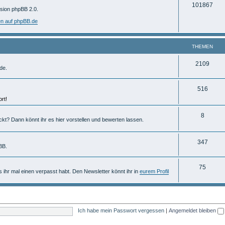
T
101867
m
rsion phpBB 2.0.
h
e
en auf phpBB.de
e
n
m
THEMEN
e
T
2109
de.
n
h
T
516
e
rt!
h
m
e
T
8
e
ckt? Dann könnt ihr es hier vorstellen und bewerten lassen.
m
h
n
e
e
T
347
BB.
n
m
h
T
75
e
e
ls ihr mal einen verpasst habt. Den Newsletter könnt ihr in
eurem Profil
h
n
m
e
e
m
n
Ich habe mein Passwort vergessen
|
Angemeldet bleiben
e