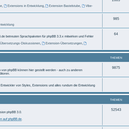
e
ge
,
Extensions in Entwicklung
,
Extension Bastelstube
,
Vibe-
h
m
e
e
T
985
m
n
Entwicklung
h
e
e
T
64
.de betreuten Sprachpaketen für phpBB 3.3.x mitwirken und Fehler
n
m
h
] Übersetzungs-Diskussionen
,
Extension-Übersetzungen
,
e
e
n
m
THEMEN
e
T
9875
von phpBB können hier gestellt werden - auch zu anderen
n
itoren.
h
e
ür Entwickler von Styles, Extensions und alles rundum die Entwicklung
m
e
THEMEN
n
T
52543
rsion phpBB 3.0.
h
en auf phpBB.de
.
e