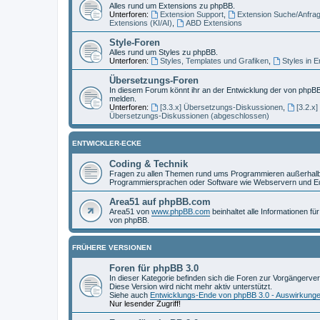
Alles rund um Extensions zu phpBB.
Unterforen:
Extension Support
,
Extension Suche/Anfra
Extensions (KI/AI)
,
ABD Extensions
Style-Foren
Alles rund um Styles zu phpBB.
Unterforen:
Styles, Templates und Grafiken
,
Styles in 
Übersetzungs-Foren
In diesem Forum könnt ihr an der Entwicklung der von phpBB
melden.
Unterforen:
[3.3.x] Übersetzungs-Diskussionen
,
[3.2.x
Übersetzungs-Diskussionen (abgeschlossen)
ENTWICKLER-ECKE
Coding & Technik
Fragen zu allen Themen rund ums Programmieren außerhalb 
Programmiersprachen oder Software wie Webservern und Ed
Area51 auf phpBB.com
Area51 von
www.phpBB.com
beinhaltet alle Informationen f
von phpBB.
FRÜHERE VERSIONEN
Foren für phpBB 3.0
In dieser Kategorie befinden sich die Foren zur Vorgängerve
Diese Version wird nicht mehr aktiv unterstützt.
Siehe auch
Entwicklungs-Ende von phpBB 3.0 - Auswirkung
Nur lesender Zugriff!