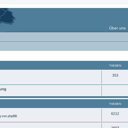
Über uns
THEMEN
T
353
h
nung
e
m
THEMEN
e
n
T
6212
ng von phpBB.
h
T
2603