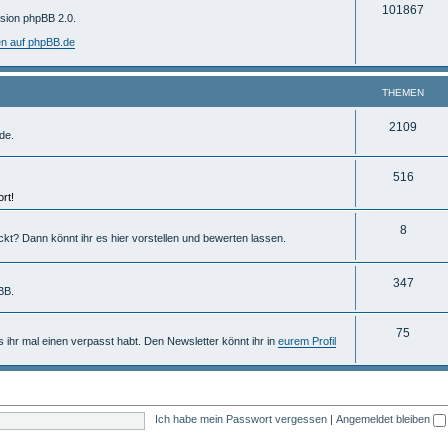
T
101867
m
rsion phpBB 2.0.
h
e
en auf phpBB.de
e
n
m
THEMEN
e
T
2109
de.
n
h
T
516
e
rt!
h
m
e
T
8
e
ckt? Dann könnt ihr es hier vorstellen und bewerten lassen.
m
h
n
e
e
T
347
BB.
n
m
h
T
75
e
e
ls ihr mal einen verpasst habt. Den Newsletter könnt ihr in
eurem Profil
h
n
m
e
e
m
n
Ich habe mein Passwort vergessen
|
Angemeldet bleiben
e