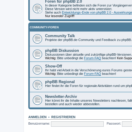
Foren für phpBB 2.0
In dieser Kategorie befinden sich die Foren zur Vorgängerve
Diese Version wird nicht mehr aktiv unterstützt.
Siehe auch
Entwicklungs-Ende von phpBB 2.0 - Auswirkung
Nur lesender Zugriff!
COMMUNITY-FOREN
Community Talk
Projekte der phpBB.de-Community und Feedback zu phpBB.
phpBB Diskussion
Diskussionen über aktuelle und zukünftige phpBB-Versionen.
Wichtig:
Bitte unbedingt die
Forum-FAQ
beachten!
Kein Suppo
Show-Off
Ihr habt viel Arbeit in die Verschönerung eures Forums geste
Wichtig:
Bitte unbedingt die
Forum-FAQ
beachten!
phpBB Regional
Hier findet ihr die Foren für regionale Aktivitäten rund um php
Newsletter-Archiv
Hier könnt ihr die Inhalte unseres Newsletters nachlesen, fal
bestellen und auch wieder abbestellen.
ANMELDEN
•
REGISTRIEREN
Benutzername:
Passwort: