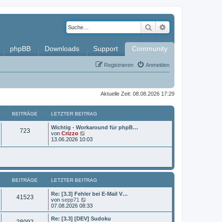
Suche
Erweiterte Such
phpBB
Downloads
Support
Community
Registrieren
Anmelden
Aktuelle Zeit: 08.08.2026 17:29
BEITRÄGE
LETZTER BEITRAG
L
Wichtig - Workaround für phpB…
B
723
e
N
von
Crizzo
t
e
13.06.2026 10:03
e
z
u
t
e
i
e
s
r
t
t
B
e
e
r
BEITRÄGE
i
LETZTER BEITRAG
B
r
t
e
r
i
L
Re: [3.3] Fehler bei E-Mail V…
ä
B
41523
a
t
e
N
von
sepp71
g
r
t
e
07.08.2026 08:33
g
e
a
z
u
g
t
e
L
Re: [3.3] [DEV] Sudoku
e
B
28092