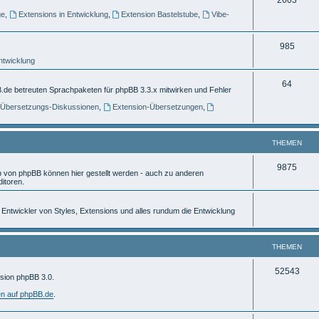
e
ge
,
Extensions in Entwicklung
,
Extension Bastelstube
,
Vibe-
h
m
e
e
T
985
m
n
Entwicklung
h
e
e
T
64
.de betreuten Sprachpaketen für phpBB 3.3.x mitwirken und Fehler
n
m
h
] Übersetzungs-Diskussionen
,
Extension-Übersetzungen
,
e
e
n
m
THEMEN
e
T
9875
von phpBB können hier gestellt werden - auch zu anderen
n
itoren.
h
e
ür Entwickler von Styles, Extensions und alles rundum die Entwicklung
m
e
THEMEN
n
T
52543
rsion phpBB 3.0.
h
en auf phpBB.de
.
e