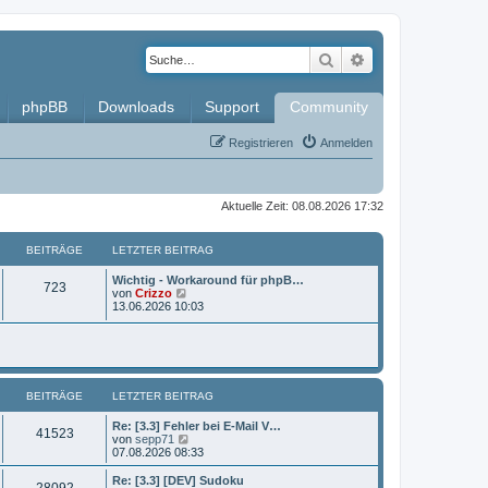
Suche
Erweiterte Such
phpBB
Downloads
Support
Community
Registrieren
Anmelden
Aktuelle Zeit: 08.08.2026 17:32
BEITRÄGE
LETZTER BEITRAG
L
Wichtig - Workaround für phpB…
B
723
e
N
von
Crizzo
t
e
13.06.2026 10:03
e
z
u
t
e
i
e
s
r
t
t
B
e
e
r
BEITRÄGE
i
LETZTER BEITRAG
B
r
t
e
r
i
L
Re: [3.3] Fehler bei E-Mail V…
ä
B
41523
a
t
e
N
von
sepp71
g
r
t
e
07.08.2026 08:33
g
e
a
z
u
g
t
e
L
Re: [3.3] [DEV] Sudoku
e
B
28092