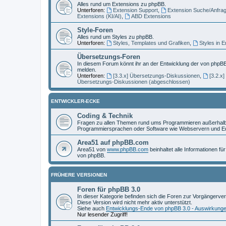
Alles rund um Extensions zu phpBB.
Unterforen:
Extension Support
,
Extension Suche/Anfra
Extensions (KI/AI)
,
ABD Extensions
Style-Foren
Alles rund um Styles zu phpBB.
Unterforen:
Styles, Templates und Grafiken
,
Styles in 
Übersetzungs-Foren
In diesem Forum könnt ihr an der Entwicklung der von phpBB
melden.
Unterforen:
[3.3.x] Übersetzungs-Diskussionen
,
[3.2.x
Übersetzungs-Diskussionen (abgeschlossen)
ENTWICKLER-ECKE
Coding & Technik
Fragen zu allen Themen rund ums Programmieren außerhalb 
Programmiersprachen oder Software wie Webservern und Ed
Area51 auf phpBB.com
Area51 von
www.phpBB.com
beinhaltet alle Informationen f
von phpBB.
FRÜHERE VERSIONEN
Foren für phpBB 3.0
In dieser Kategorie befinden sich die Foren zur Vorgängerve
Diese Version wird nicht mehr aktiv unterstützt.
Siehe auch
Entwicklungs-Ende von phpBB 3.0 - Auswirkung
Nur lesender Zugriff!