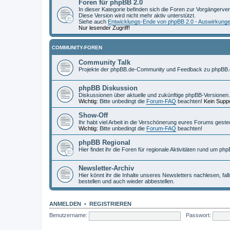
Foren für phpBB 2.0
In dieser Kategorie befinden sich die Foren zur Vorgängerve
Diese Version wird nicht mehr aktiv unterstützt.
Siehe auch
Entwicklungs-Ende von phpBB 2.0 - Auswirkung
Nur lesender Zugriff!
COMMUNITY-FOREN
Community Talk
Projekte der phpBB.de-Community und Feedback zu phpBB.
phpBB Diskussion
Diskussionen über aktuelle und zukünftige phpBB-Versionen.
Wichtig:
Bitte unbedingt die
Forum-FAQ
beachten!
Kein Suppo
Show-Off
Ihr habt viel Arbeit in die Verschönerung eures Forums geste
Wichtig:
Bitte unbedingt die
Forum-FAQ
beachten!
phpBB Regional
Hier findet ihr die Foren für regionale Aktivitäten rund um php
Newsletter-Archiv
Hier könnt ihr die Inhalte unseres Newsletters nachlesen, fal
bestellen und auch wieder abbestellen.
ANMELDEN
•
REGISTRIEREN
Benutzername:
Passwort: