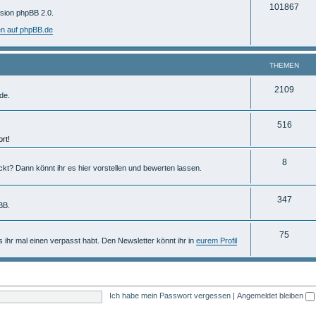
T
101867
m
rsion phpBB 2.0.
h
e
en auf phpBB.de
e
n
m
THEMEN
e
T
2109
de.
n
h
T
516
e
rt!
h
m
e
T
8
e
ckt? Dann könnt ihr es hier vorstellen und bewerten lassen.
m
h
n
e
e
T
347
BB.
n
m
h
T
75
e
e
ls ihr mal einen verpasst habt. Den Newsletter könnt ihr in
eurem Profil
h
n
m
e
e
m
n
Ich habe mein Passwort vergessen
|
Angemeldet bleiben
e