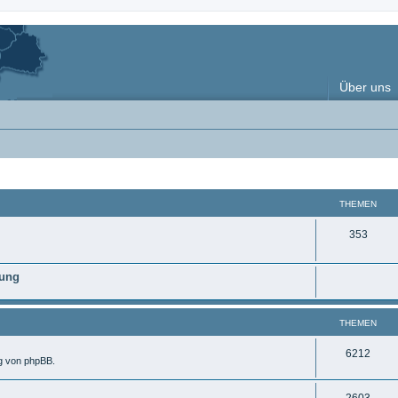
Über uns
THEMEN
T
353
h
nung
e
m
THEMEN
e
n
T
6212
ng von phpBB.
h
T
2603