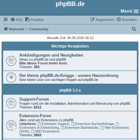
phpBB.de
Menü
FAQ
Pastebin
Registrieren
Anmelden
S
Startseite
Community
u
Aktuelle Zeit: 06.08.2026 08:10
c
Wichtige Neuigkeiten
h
Ankündigungen und Neuigkeiten
e
News zu phpBB.de und phpBB
Bitte dieses Forum immer lesen.
Themen:
353
Der kleine phpBB.de-Knigge - unsere Hausordnung
Eine kleine Liste von wichtigen Regeln auf phpBB.de
phpBB 3.3.x
Support-Forum
Fragen rund um die Installation, Administration und Benutzung von phpBB.
Themen:
6212
Extension-Foren
Alles rund um Extensions zu phpBB.
Unterforen:
Extension Support
,
Extension Suche/Anfrage
,
Extensions in Entwicklung
,
Extension Bastelstube
,
Vibe-Extensions
(KI/AI)
,
ABD Extensions
Themen:
2603