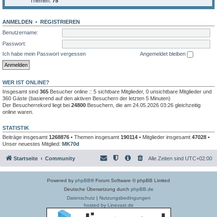
Themen:
75
ANMELDEN
•
REGISTRIEREN
Benutzername:
Passwort:
Ich habe mein Passwort vergessen
Angemeldet bleiben
WER IST ONLINE?
Insgesamt sind
365
Besucher online :: 5 sichtbare Mitglieder, 0 unsichtbare Mitglieder und
360 Gäste (basierend auf den aktiven Besuchern der letzten 5 Minuten)
Der Besucherrekord liegt bei
24800
Besuchern, die am 24.05.2026 03:26 gleichzeitig
online waren.
STATISTIK
Beiträge insgesamt
1268876
• Themen insgesamt
190114
• Mitglieder insgesamt
47028
•
Unser neuestes Mitglied:
MK70d
Startseite
Community
Alle Zeiten sind
UTC+02:00
Powered by
phpBB
® Forum Software © phpBB Limited
Deutsche Übersetzung durch
phpBB.de
Datenschutz
|
Nutzungsbedingungen
hosted by Linevast.de