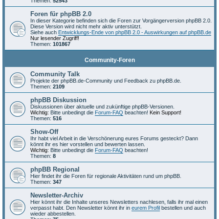
Themen:
52543
Foren für phpBB 2.0
In dieser Kategorie befinden sich die Foren zur Vorgängerversion phpBB 2.0.
Diese Version wird nicht mehr aktiv unterstützt.
Siehe auch
Entwicklungs-Ende von phpBB 2.0 - Auswirkungen auf phpBB.de
Nur lesender Zugriff!
Themen:
101867
Community-Foren
Community Talk
Projekte der phpBB.de-Community und Feedback zu phpBB.de.
Themen:
2109
phpBB Diskussion
Diskussionen über aktuelle und zukünftige phpBB-Versionen.
Wichtig:
Bitte unbedingt die
Forum-FAQ
beachten!
Kein Support!
Themen:
516
Show-Off
Ihr habt viel Arbeit in die Verschönerung eures Forums gesteckt? Dann
könnt ihr es hier vorstellen und bewerten lassen.
Wichtig:
Bitte unbedingt die
Forum-FAQ
beachten!
Themen:
8
phpBB Regional
Hier findet ihr die Foren für regionale Aktivitäten rund um phpBB.
Themen:
347
Newsletter-Archiv
Hier könnt ihr die Inhalte unseres Newsletters nachlesen, falls ihr mal einen
verpasst habt. Den Newsletter könnt ihr in
eurem Profil
bestellen und auch
wieder abbestellen.