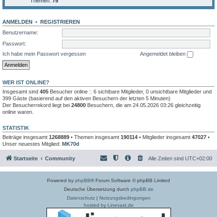
Themen:
75
ANMELDEN
•
REGISTRIEREN
Benutzername:
Passwort:
Ich habe mein Passwort vergessen
Angemeldet bleiben
WER IST ONLINE?
Insgesamt sind
405
Besucher online :: 6 sichtbare Mitglieder, 0 unsichtbare Mitglieder und
399 Gäste (basierend auf den aktiven Besuchern der letzten 5 Minuten)
Der Besucherrekord liegt bei
24800
Besuchern, die am 24.05.2026 03:26 gleichzeitig
online waren.
STATISTIK
Beiträge insgesamt
1268889
• Themen insgesamt
190114
• Mitglieder insgesamt
47027
•
Unser neuestes Mitglied:
MK70d
Startseite
Community
Alle Zeiten sind
UTC+02:00
Powered by
phpBB
® Forum Software © phpBB Limited
Deutsche Übersetzung durch
phpBB.de
Datenschutz
|
Nutzungsbedingungen
hosted by Linevast.de