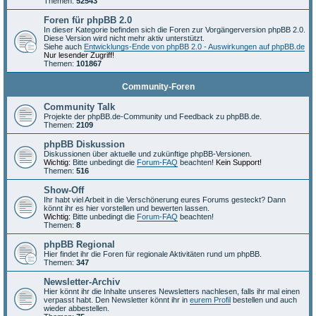
Themen:
52543
Foren für phpBB 2.0
In dieser Kategorie befinden sich die Foren zur Vorgängerversion phpBB 2.0.
Diese Version wird nicht mehr aktiv unterstützt.
Siehe auch
Entwicklungs-Ende von phpBB 2.0 - Auswirkungen auf phpBB.de
Nur lesender Zugriff!
Themen:
101867
Community-Foren
Community Talk
Projekte der phpBB.de-Community und Feedback zu phpBB.de.
Themen:
2109
phpBB Diskussion
Diskussionen über aktuelle und zukünftige phpBB-Versionen.
Wichtig:
Bitte unbedingt die
Forum-FAQ
beachten!
Kein Support!
Themen:
516
Show-Off
Ihr habt viel Arbeit in die Verschönerung eures Forums gesteckt? Dann
könnt ihr es hier vorstellen und bewerten lassen.
Wichtig:
Bitte unbedingt die
Forum-FAQ
beachten!
Themen:
8
phpBB Regional
Hier findet ihr die Foren für regionale Aktivitäten rund um phpBB.
Themen:
347
Newsletter-Archiv
Hier könnt ihr die Inhalte unseres Newsletters nachlesen, falls ihr mal einen
verpasst habt. Den Newsletter könnt ihr in
eurem Profil
bestellen und auch
wieder abbestellen.