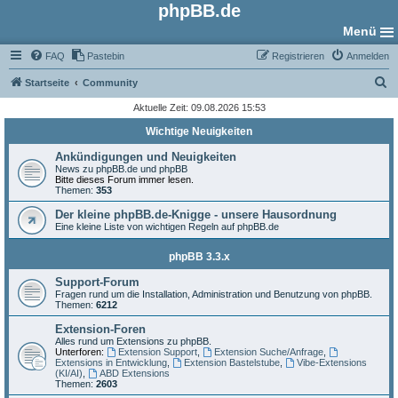
phpBB.de
Menü
FAQ
Pastebin
Registrieren
Anmelden
S
Startseite
Community
u
Aktuelle Zeit: 09.08.2026 15:53
c
Wichtige Neuigkeiten
h
Ankündigungen und Neuigkeiten
e
News zu phpBB.de und phpBB
Bitte dieses Forum immer lesen.
Themen:
353
Der kleine phpBB.de-Knigge - unsere Hausordnung
Eine kleine Liste von wichtigen Regeln auf phpBB.de
phpBB 3.3.x
Support-Forum
Fragen rund um die Installation, Administration und Benutzung von phpBB.
Themen:
6212
Extension-Foren
Alles rund um Extensions zu phpBB.
Unterforen:
Extension Support
,
Extension Suche/Anfrage
,
Extensions in Entwicklung
,
Extension Bastelstube
,
Vibe-Extensions
(KI/AI)
,
ABD Extensions
Themen:
2603