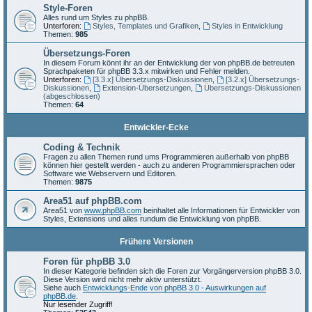
Style-Foren
Alles rund um Styles zu phpBB.
Unterforen:
Styles, Templates und Grafiken
,
Styles in Entwicklung
Themen:
985
Übersetzungs-Foren
In diesem Forum könnt ihr an der Entwicklung der von phpBB.de betreuten
Sprachpaketen für phpBB 3.3.x mitwirken und Fehler melden.
Unterforen:
[3.3.x] Übersetzungs-Diskussionen
,
[3.2.x] Übersetzungs-
Diskussionen
,
Extension-Übersetzungen
,
Übersetzungs-Diskussionen
(abgeschlossen)
Themen:
64
Entwickler-Ecke
Coding & Technik
Fragen zu allen Themen rund ums Programmieren außerhalb von phpBB
können hier gestellt werden - auch zu anderen Programmiersprachen oder
Software wie Webservern und Editoren.
Themen:
9875
Area51 auf phpBB.com
Area51 von
www.phpBB.com
beinhaltet alle Informationen für Entwickler von
Styles, Extensions und alles rundum die Entwicklung von phpBB.
Frühere Versionen
Foren für phpBB 3.0
In dieser Kategorie befinden sich die Foren zur Vorgängerversion phpBB 3.0.
Diese Version wird nicht mehr aktiv unterstützt.
Siehe auch
Entwicklungs-Ende von phpBB 3.0 - Auswirkungen auf
phpBB.de
.
Nur lesender Zugriff!