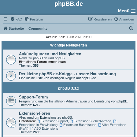
phpBB.de
Menü
FAQ
Pastebin
Registrieren
Anmelden
S
Startseite
Community
u
Aktuelle Zeit: 06.08.2026 23:09
c
Wichtige Neuigkeiten
h
Ankündigungen und Neuigkeiten
e
News zu phpBB.de und phpBB
Bitte dieses Forum immer lesen.
Themen:
353
Der kleine phpBB.de-Knigge - unsere Hausordnung
Eine kleine Liste von wichtigen Regeln auf phpBB.de
phpBB 3.3.x
Support-Forum
Fragen rund um die Installation, Administration und Benutzung von phpBB.
Themen:
6212
Extension-Foren
Alles rund um Extensions zu phpBB.
Unterforen:
Extension Support
,
Extension Suche/Anfrage
,
Extensions in Entwicklung
,
Extension Bastelstube
,
Vibe-Extensions
(KI/AI)
,
ABD Extensions
Themen:
2603