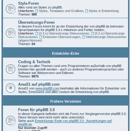
Style-Foren
Alles rund um Styles zu phpBB.
Unterforen:
Styles, Templates und Grafiken
,
Styles in Entwicklung
Themen:
985
Übersetzungs-Foren
In diesem Forum könnt ihr an der Entwicklung der von phpBB.de betreuten
Sprachpaketen für phpBB 3.3.x mitwirken und Fehler melden.
Unterforen:
[3.3.x] Übersetzungs-Diskussionen
,
[3.2.x] Übersetzungs-
Diskussionen
,
Extension-Übersetzungen
,
Übersetzungs-Diskussionen
(abgeschlossen)
Themen:
64
Entwickler-Ecke
Coding & Technik
Fragen zu allen Themen rund ums Programmieren außerhalb von phpBB
können hier gestellt werden - auch zu anderen Programmiersprachen oder
Software wie Webservern und Editoren.
Themen:
9875
Area51 auf phpBB.com
Area51 von
www.phpBB.com
beinhaltet alle Informationen für Entwickler von
Styles, Extensions und alles rundum die Entwicklung von phpBB.
Frühere Versionen
Foren für phpBB 3.0
In dieser Kategorie befinden sich die Foren zur Vorgängerversion phpBB 3.0.
Diese Version wird nicht mehr aktiv unterstützt.
Siehe auch
Entwicklungs-Ende von phpBB 3.0 - Auswirkungen auf
phpBB.de
.
Nur lesender Zugriff!