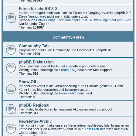
Themen:
52543
Foren für phpBB 2.0
In dieser Kategorie befinden sich die Foren zur Vorgängerversion phpBB 2.0.
Diese Version wird nicht mehr aktiv unterstützt.
Siehe auch
Entwicklungs-Ende von phpBB 2.0 - Auswirkungen auf phpBB.de
Nur lesender Zugriff!
Themen:
101867
Community-Foren
Community Talk
Projekte der phpBB.de-Community und Feedback zu phpBB.de.
Themen:
2109
phpBB Diskussion
Diskussionen über aktuelle und zukünftige phpBB-Versionen.
Wichtig:
Bitte unbedingt die
Forum-FAQ
beachten!
Kein Support!
Themen:
516
Show-Off
Ihr habt viel Arbeit in die Verschönerung eures Forums gesteckt? Dann
könnt ihr es hier vorstellen und bewerten lassen.
Wichtig:
Bitte unbedingt die
Forum-FAQ
beachten!
Themen:
8
phpBB Regional
Hier findet ihr die Foren für regionale Aktivitäten rund um phpBB.
Themen:
347
Newsletter-Archiv
Hier könnt ihr die Inhalte unseres Newsletters nachlesen, falls ihr mal einen
verpasst habt. Den Newsletter könnt ihr in
eurem Profil
bestellen und auch
wieder abbestellen.