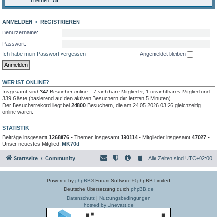
Themen:
75
ANMELDEN
•
REGISTRIEREN
Benutzername:
Passwort:
Ich habe mein Passwort vergessen
Angemeldet bleiben
WER IST ONLINE?
Insgesamt sind
347
Besucher online :: 7 sichtbare Mitglieder, 1 unsichtbares Mitglied und
339 Gäste (basierend auf den aktiven Besuchern der letzten 5 Minuten)
Der Besucherrekord liegt bei
24800
Besuchern, die am 24.05.2026 03:26 gleichzeitig
online waren.
STATISTIK
Beiträge insgesamt
1268876
• Themen insgesamt
190114
• Mitglieder insgesamt
47027
•
Unser neuestes Mitglied:
MK70d
Startseite
Community
Alle Zeiten sind
UTC+02:00
Powered by
phpBB
® Forum Software © phpBB Limited
Deutsche Übersetzung durch
phpBB.de
Datenschutz
|
Nutzungsbedingungen
hosted by Linevast.de