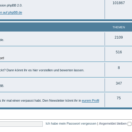
T
101867
m
rsion phpBB 2.0.
h
e
en auf phpBB.de
e
n
m
THEMEN
e
T
2109
de.
n
h
T
516
e
rt!
h
m
e
T
8
e
ckt? Dann könnt ihr es hier vorstellen und bewerten lassen.
m
h
n
e
e
T
347
BB.
n
m
h
T
75
e
e
ls ihr mal einen verpasst habt. Den Newsletter könnt ihr in
eurem Profil
h
n
m
e
e
m
n
Ich habe mein Passwort vergessen
|
Angemeldet bleiben
e