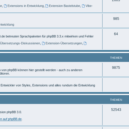
e
ge
,
Extensions in Entwicklung
,
Extension Bastelstube
,
Vibe-
h
m
e
e
T
985
m
n
Entwicklung
h
e
e
T
64
.de betreuten Sprachpaketen für phpBB 3.3.x mitwirken und Fehler
n
m
h
] Übersetzungs-Diskussionen
,
Extension-Übersetzungen
,
e
e
n
m
THEMEN
e
T
9875
von phpBB können hier gestellt werden - auch zu anderen
n
itoren.
h
e
ür Entwickler von Styles, Extensions und alles rundum die Entwicklung
m
e
THEMEN
n
T
52543
rsion phpBB 3.0.
h
en auf phpBB.de
.
e