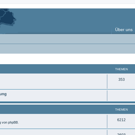
Über uns
THEMEN
T
353
h
nung
e
m
THEMEN
e
n
T
6212
ng von phpBB.
h
T
2603