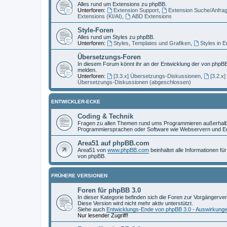
Alles rund um Extensions zu phpBB.
Unterforen:
Extension Support
,
Extension Suche/Anfra
Extensions (KI/AI)
,
ABD Extensions
Style-Foren
Alles rund um Styles zu phpBB.
Unterforen:
Styles, Templates und Grafiken
,
Styles in 
Übersetzungs-Foren
In diesem Forum könnt ihr an der Entwicklung der von phpBB
melden.
Unterforen:
[3.3.x] Übersetzungs-Diskussionen
,
[3.2.x
Übersetzungs-Diskussionen (abgeschlossen)
ENTWICKLER-ECKE
Coding & Technik
Fragen zu allen Themen rund ums Programmieren außerhalb 
Programmiersprachen oder Software wie Webservern und Ed
Area51 auf phpBB.com
Area51 von
www.phpBB.com
beinhaltet alle Informationen f
von phpBB.
FRÜHERE VERSIONEN
Foren für phpBB 3.0
In dieser Kategorie befinden sich die Foren zur Vorgängerve
Diese Version wird nicht mehr aktiv unterstützt.
Siehe auch
Entwicklungs-Ende von phpBB 3.0 - Auswirkung
Nur lesender Zugriff!