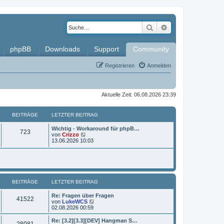
Suche
Erweiterte Such
phpBB
Downloads
Support
Community
Registrieren
Anmelden
Aktuelle Zeit: 06.08.2026 23:39
BEITRÄGE
LETZTER BEITRAG
L
Wichtig - Workaround für phpB…
B
723
e
N
von
Crizzo
t
e
13.06.2026 10:03
e
z
u
t
e
i
e
s
r
t
t
B
e
e
r
BEITRÄGE
i
LETZTER BEITRAG
B
r
t
e
r
i
L
Re: Fragen über Fragen
ä
B
41522
a
t
e
N
von
LukeWCS
g
r
t
e
02.08.2026 00:59
g
e
a
z
u
g
t
e
L
Re: [3.2][3.3][DEV] Hangman S…
e
B
28081