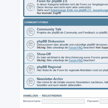
Foren für phpBB 2.0
In dieser Kategorie befinden sich die Foren zur Vorgängerve
Diese Version wird nicht mehr aktiv unterstützt.
Siehe auch
Entwicklungs-Ende von phpBB 2.0 - Auswirkung
Nur lesender Zugriff!
COMMUNITY-FOREN
Community Talk
Projekte der phpBB.de-Community und Feedback zu phpBB.
phpBB Diskussion
Diskussionen über aktuelle und zukünftige phpBB-Versionen.
Wichtig:
Bitte unbedingt die
Forum-FAQ
beachten!
Kein Suppo
Show-Off
Ihr habt viel Arbeit in die Verschönerung eures Forums geste
Wichtig:
Bitte unbedingt die
Forum-FAQ
beachten!
phpBB Regional
Hier findet ihr die Foren für regionale Aktivitäten rund um php
Newsletter-Archiv
Hier könnt ihr die Inhalte unseres Newsletters nachlesen, fal
bestellen und auch wieder abbestellen.
ANMELDEN
•
REGISTRIEREN
Benutzername:
Passwort: