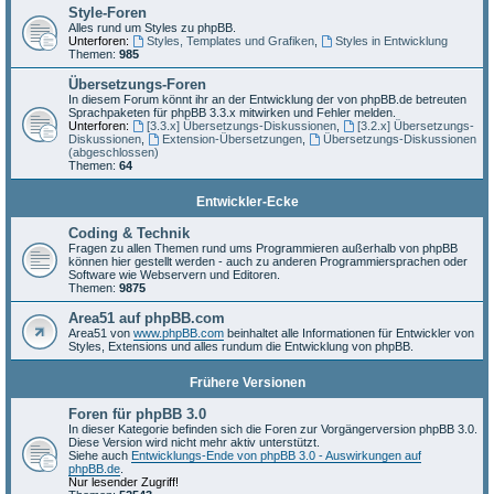
Style-Foren
Alles rund um Styles zu phpBB.
Unterforen:
Styles, Templates und Grafiken
,
Styles in Entwicklung
Themen:
985
Übersetzungs-Foren
In diesem Forum könnt ihr an der Entwicklung der von phpBB.de betreuten
Sprachpaketen für phpBB 3.3.x mitwirken und Fehler melden.
Unterforen:
[3.3.x] Übersetzungs-Diskussionen
,
[3.2.x] Übersetzungs-
Diskussionen
,
Extension-Übersetzungen
,
Übersetzungs-Diskussionen
(abgeschlossen)
Themen:
64
Entwickler-Ecke
Coding & Technik
Fragen zu allen Themen rund ums Programmieren außerhalb von phpBB
können hier gestellt werden - auch zu anderen Programmiersprachen oder
Software wie Webservern und Editoren.
Themen:
9875
Area51 auf phpBB.com
Area51 von
www.phpBB.com
beinhaltet alle Informationen für Entwickler von
Styles, Extensions und alles rundum die Entwicklung von phpBB.
Frühere Versionen
Foren für phpBB 3.0
In dieser Kategorie befinden sich die Foren zur Vorgängerversion phpBB 3.0.
Diese Version wird nicht mehr aktiv unterstützt.
Siehe auch
Entwicklungs-Ende von phpBB 3.0 - Auswirkungen auf
phpBB.de
.
Nur lesender Zugriff!