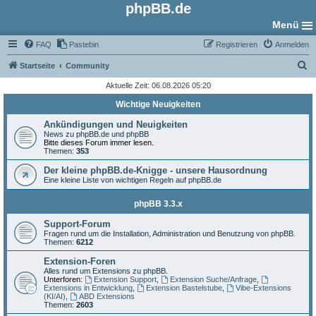
phpBB.de
Menü
FAQ
Pastebin
Registrieren
Anmelden
S
Startseite
Community
u
Aktuelle Zeit: 06.08.2026 05:20
c
Wichtige Neuigkeiten
h
Ankündigungen und Neuigkeiten
e
News zu phpBB.de und phpBB
Bitte dieses Forum immer lesen.
Themen:
353
Der kleine phpBB.de-Knigge - unsere Hausordnung
Eine kleine Liste von wichtigen Regeln auf phpBB.de
phpBB 3.3.x
Support-Forum
Fragen rund um die Installation, Administration und Benutzung von phpBB.
Themen:
6212
Extension-Foren
Alles rund um Extensions zu phpBB.
Unterforen:
Extension Support
,
Extension Suche/Anfrage
,
Extensions in Entwicklung
,
Extension Bastelstube
,
Vibe-Extensions
(KI/AI)
,
ABD Extensions
Themen:
2603