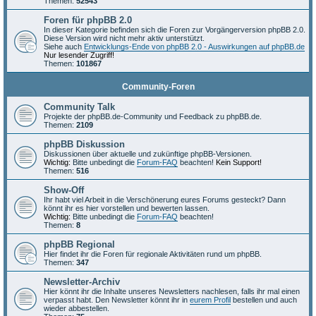
Themen:
52543
Foren für phpBB 2.0
In dieser Kategorie befinden sich die Foren zur Vorgängerversion phpBB 2.0.
Diese Version wird nicht mehr aktiv unterstützt.
Siehe auch
Entwicklungs-Ende von phpBB 2.0 - Auswirkungen auf phpBB.de
Nur lesender Zugriff!
Themen:
101867
Community-Foren
Community Talk
Projekte der phpBB.de-Community und Feedback zu phpBB.de.
Themen:
2109
phpBB Diskussion
Diskussionen über aktuelle und zukünftige phpBB-Versionen.
Wichtig:
Bitte unbedingt die
Forum-FAQ
beachten!
Kein Support!
Themen:
516
Show-Off
Ihr habt viel Arbeit in die Verschönerung eures Forums gesteckt? Dann
könnt ihr es hier vorstellen und bewerten lassen.
Wichtig:
Bitte unbedingt die
Forum-FAQ
beachten!
Themen:
8
phpBB Regional
Hier findet ihr die Foren für regionale Aktivitäten rund um phpBB.
Themen:
347
Newsletter-Archiv
Hier könnt ihr die Inhalte unseres Newsletters nachlesen, falls ihr mal einen
verpasst habt. Den Newsletter könnt ihr in
eurem Profil
bestellen und auch
wieder abbestellen.