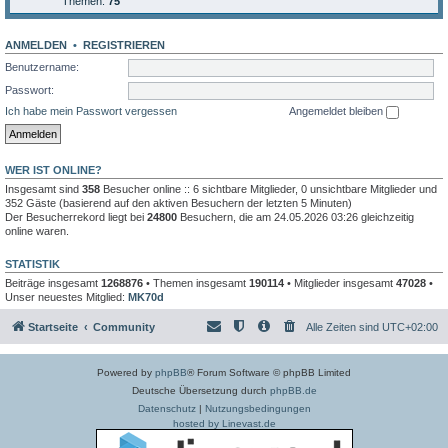
Themen:
75
ANMELDEN
•
REGISTRIEREN
Benutzername:
Passwort:
Ich habe mein Passwort vergessen
Angemeldet bleiben
WER IST ONLINE?
Insgesamt sind
358
Besucher online :: 6 sichtbare Mitglieder, 0 unsichtbare Mitglieder und
352 Gäste (basierend auf den aktiven Besuchern der letzten 5 Minuten)
Der Besucherrekord liegt bei
24800
Besuchern, die am 24.05.2026 03:26 gleichzeitig
online waren.
STATISTIK
Beiträge insgesamt
1268876
• Themen insgesamt
190114
• Mitglieder insgesamt
47028
•
Unser neuestes Mitglied:
MK70d
Startseite
Community
Alle Zeiten sind
UTC+02:00
Powered by
phpBB
® Forum Software © phpBB Limited
Deutsche Übersetzung durch
phpBB.de
Datenschutz
|
Nutzungsbedingungen
hosted by Linevast.de