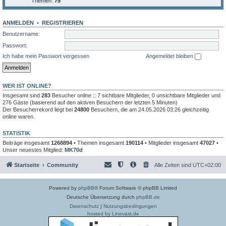
Themen:
75
ANMELDEN
•
REGISTRIEREN
Benutzername:
Passwort:
Ich habe mein Passwort vergessen
Angemeldet bleiben
WER IST ONLINE?
Insgesamt sind
283
Besucher online :: 7 sichtbare Mitglieder, 0 unsichtbare Mitglieder und
276 Gäste (basierend auf den aktiven Besuchern der letzten 5 Minuten)
Der Besucherrekord liegt bei
24800
Besuchern, die am 24.05.2026 03:26 gleichzeitig
online waren.
STATISTIK
Beiträge insgesamt
1268894
• Themen insgesamt
190114
• Mitglieder insgesamt
47027
•
Unser neuestes Mitglied:
MK70d
Startseite
Community
Alle Zeiten sind
UTC+02:00
Powered by
phpBB
® Forum Software © phpBB Limited
Deutsche Übersetzung durch
phpBB.de
Datenschutz
|
Nutzungsbedingungen
hosted by Linevast.de