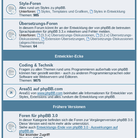
Style-Foren
Alles rund um Styles zu phpBB.
Unterforen:
Styles, Templates und Grafiken
,
Styles in Entwicklung
Themen:
985
Übersetzungs-Foren
In diesem Forum könnt ihr an der Entwicklung der von phpBB.de betreuten
Sprachpaketen für phpBB 3.3.x mitwirken und Fehler melden.
Unterforen:
[3.3.x] Übersetzungs-Diskussionen
,
[3.2.x] Übersetzungs-
Diskussionen
,
Extension-Übersetzungen
,
Übersetzungs-Diskussionen
(abgeschlossen)
Themen:
64
Entwickler-Ecke
Coding & Technik
Fragen zu allen Themen rund ums Programmieren außerhalb von phpBB
können hier gestellt werden - auch zu anderen Programmiersprachen oder
Software wie Webservern und Editoren.
Themen:
9875
Area51 auf phpBB.com
Area51 von
www.phpBB.com
beinhaltet alle Informationen für Entwickler von
Styles, Extensions und alles rundum die Entwicklung von phpBB.
Frühere Versionen
Foren für phpBB 3.0
In dieser Kategorie befinden sich die Foren zur Vorgängerversion phpBB 3.0.
Diese Version wird nicht mehr aktiv unterstützt.
Siehe auch
Entwicklungs-Ende von phpBB 3.0 - Auswirkungen auf
phpBB.de
.
Nur lesender Zugriff!