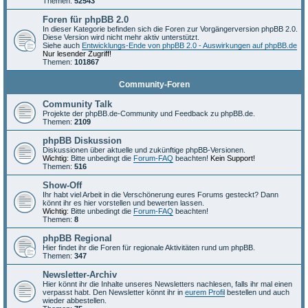
Themen:
52543
Foren für phpBB 2.0
In dieser Kategorie befinden sich die Foren zur Vorgängerversion phpBB 2.0.
Diese Version wird nicht mehr aktiv unterstützt.
Siehe auch
Entwicklungs-Ende von phpBB 2.0 - Auswirkungen auf phpBB.de
Nur lesender Zugriff!
Themen:
101867
Community-Foren
Community Talk
Projekte der phpBB.de-Community und Feedback zu phpBB.de.
Themen:
2109
phpBB Diskussion
Diskussionen über aktuelle und zukünftige phpBB-Versionen.
Wichtig:
Bitte unbedingt die
Forum-FAQ
beachten!
Kein Support!
Themen:
516
Show-Off
Ihr habt viel Arbeit in die Verschönerung eures Forums gesteckt? Dann
könnt ihr es hier vorstellen und bewerten lassen.
Wichtig:
Bitte unbedingt die
Forum-FAQ
beachten!
Themen:
8
phpBB Regional
Hier findet ihr die Foren für regionale Aktivitäten rund um phpBB.
Themen:
347
Newsletter-Archiv
Hier könnt ihr die Inhalte unseres Newsletters nachlesen, falls ihr mal einen
verpasst habt. Den Newsletter könnt ihr in
eurem Profil
bestellen und auch
wieder abbestellen.