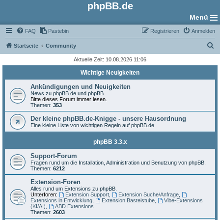
phpBB.de
Menü
FAQ
Pastebin
Registrieren
Anmelden
S
Startseite
Community
u
Aktuelle Zeit: 10.08.2026 11:06
c
Wichtige Neuigkeiten
h
Ankündigungen und Neuigkeiten
e
News zu phpBB.de und phpBB
Bitte dieses Forum immer lesen.
Themen:
353
Der kleine phpBB.de-Knigge - unsere Hausordnung
Eine kleine Liste von wichtigen Regeln auf phpBB.de
phpBB 3.3.x
Support-Forum
Fragen rund um die Installation, Administration und Benutzung von phpBB.
Themen:
6212
Extension-Foren
Alles rund um Extensions zu phpBB.
Unterforen:
Extension Support
,
Extension Suche/Anfrage
,
Extensions in Entwicklung
,
Extension Bastelstube
,
Vibe-Extensions
(KI/AI)
,
ABD Extensions
Themen:
2603