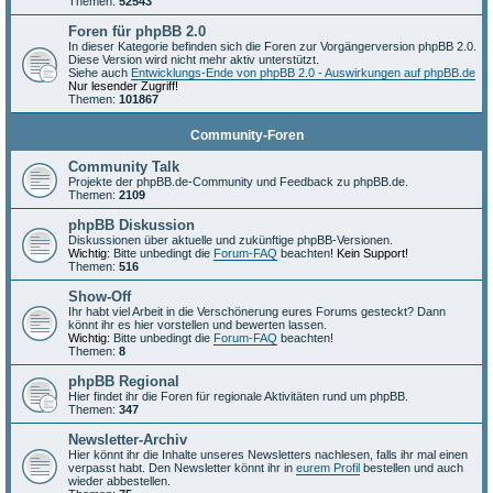
Themen:
52543
Foren für phpBB 2.0
In dieser Kategorie befinden sich die Foren zur Vorgängerversion phpBB 2.0.
Diese Version wird nicht mehr aktiv unterstützt.
Siehe auch
Entwicklungs-Ende von phpBB 2.0 - Auswirkungen auf phpBB.de
Nur lesender Zugriff!
Themen:
101867
Community-Foren
Community Talk
Projekte der phpBB.de-Community und Feedback zu phpBB.de.
Themen:
2109
phpBB Diskussion
Diskussionen über aktuelle und zukünftige phpBB-Versionen.
Wichtig:
Bitte unbedingt die
Forum-FAQ
beachten!
Kein Support!
Themen:
516
Show-Off
Ihr habt viel Arbeit in die Verschönerung eures Forums gesteckt? Dann
könnt ihr es hier vorstellen und bewerten lassen.
Wichtig:
Bitte unbedingt die
Forum-FAQ
beachten!
Themen:
8
phpBB Regional
Hier findet ihr die Foren für regionale Aktivitäten rund um phpBB.
Themen:
347
Newsletter-Archiv
Hier könnt ihr die Inhalte unseres Newsletters nachlesen, falls ihr mal einen
verpasst habt. Den Newsletter könnt ihr in
eurem Profil
bestellen und auch
wieder abbestellen.