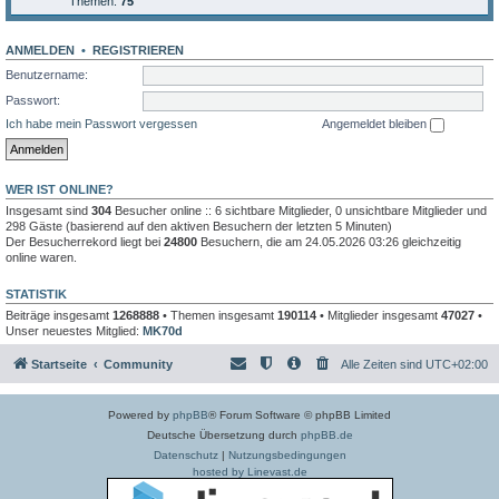
Themen:
75
ANMELDEN
•
REGISTRIEREN
Benutzername:
Passwort:
Ich habe mein Passwort vergessen
Angemeldet bleiben
WER IST ONLINE?
Insgesamt sind
304
Besucher online :: 6 sichtbare Mitglieder, 0 unsichtbare Mitglieder und
298 Gäste (basierend auf den aktiven Besuchern der letzten 5 Minuten)
Der Besucherrekord liegt bei
24800
Besuchern, die am 24.05.2026 03:26 gleichzeitig
online waren.
STATISTIK
Beiträge insgesamt
1268888
• Themen insgesamt
190114
• Mitglieder insgesamt
47027
•
Unser neuestes Mitglied:
MK70d
Startseite
Community
Alle Zeiten sind
UTC+02:00
Powered by
phpBB
® Forum Software © phpBB Limited
Deutsche Übersetzung durch
phpBB.de
Datenschutz
|
Nutzungsbedingungen
hosted by Linevast.de