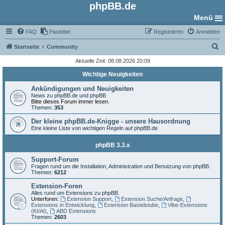
phpBB.de
Menü
FAQ
Pastebin
Registrieren
Anmelden
S
Startseite
Community
u
Aktuelle Zeit: 08.08.2026 20:09
c
Wichtige Neuigkeiten
h
Ankündigungen und Neuigkeiten
e
News zu phpBB.de und phpBB
Bitte dieses Forum immer lesen.
Themen:
353
Der kleine phpBB.de-Knigge - unsere Hausordnung
Eine kleine Liste von wichtigen Regeln auf phpBB.de
phpBB 3.3.x
Support-Forum
Fragen rund um die Installation, Administration und Benutzung von phpBB.
Themen:
6212
Extension-Foren
Alles rund um Extensions zu phpBB.
Unterforen:
Extension Support
,
Extension Suche/Anfrage
,
Extensions in Entwicklung
,
Extension Bastelstube
,
Vibe-Extensions
(KI/AI)
,
ABD Extensions
Themen:
2603