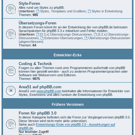
Style-Foren
Alles rund um Styles zu phpBB.
Unterforen:
Styles, Templates und Grafiken
,
Styles in Entwicklung
Themen:
985
Übersetzungs-Foren
In diesem Forum könnt ihr an der Entwicklung der von phpBB.de betreuten
Sprachpaketen für phpBB 3.3.x mitwirken und Fehler melden.
Unterforen:
[3.3.x] Übersetzungs-Diskussionen
,
[3.2.x] Übersetzungs-
Diskussionen
,
Extension-Übersetzungen
,
Übersetzungs-Diskussionen
(abgeschlossen)
Themen:
64
Entwickler-Ecke
Coding & Technik
Fragen zu allen Themen rund ums Programmieren außerhalb von phpBB
können hier gestellt werden - auch zu anderen Programmiersprachen oder
Software wie Webservern und Editoren.
Themen:
9875
Area51 auf phpBB.com
Area51 von
www.phpBB.com
beinhaltet alle Informationen für Entwickler von
Styles, Extensions und alles rundum die Entwicklung von phpBB.
Frühere Versionen
Foren für phpBB 3.0
In dieser Kategorie befinden sich die Foren zur Vorgängerversion phpBB 3.0.
Diese Version wird nicht mehr aktiv unterstützt.
Siehe auch
Entwicklungs-Ende von phpBB 3.0 - Auswirkungen auf
phpBB.de
.
Nur lesender Zugriff!