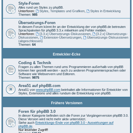
Style-Foren
Alles rund um Styles zu phpBB.
Unterforen:
Styles, Templates und Grafiken
,
Styles in Entwicklung
Themen:
985
Übersetzungs-Foren
In diesem Forum könnt ihr an der Entwicklung der von phpBB.de betreuten
Sprachpaketen für phpBB 3.3.x mitwirken und Fehler melden.
Unterforen:
[3.3.x] Übersetzungs-Diskussionen
,
[3.2.x] Übersetzungs-
Diskussionen
,
Extension-Übersetzungen
,
Übersetzungs-Diskussionen
(abgeschlossen)
Themen:
64
Entwickler-Ecke
Coding & Technik
Fragen zu allen Themen rund ums Programmieren außerhalb von phpBB
können hier gestellt werden - auch zu anderen Programmiersprachen oder
Software wie Webservern und Editoren.
Themen:
9875
Area51 auf phpBB.com
Area51 von
www.phpBB.com
beinhaltet alle Informationen für Entwickler von
Styles, Extensions und alles rundum die Entwicklung von phpBB.
Frühere Versionen
Foren für phpBB 3.0
In dieser Kategorie befinden sich die Foren zur Vorgängerversion phpBB 3.0.
Diese Version wird nicht mehr aktiv unterstützt.
Siehe auch
Entwicklungs-Ende von phpBB 3.0 - Auswirkungen auf
phpBB.de
.
Nur lesender Zugriff!