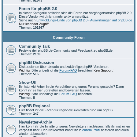
Themen:
52543
Foren für phpBB 2.0
In dieser Kategorie befinden sich die Foren zur Vorgängerversion phpBB 2.0.
Diese Version wird nicht mehr aktiv unterstützt.
Siehe auch
Entwicklungs-Ende von phpBB 2.0 - Auswirkungen auf phpBB.de
Nur lesender Zugriff!
Themen:
101867
Community-Foren
Community Talk
Projekte der phpBB.de-Community und Feedback zu phpBB.de.
Themen:
2109
phpBB Diskussion
Diskussionen über aktuelle und zukünftige phpBB-Versionen.
Wichtig:
Bitte unbedingt die
Forum-FAQ
beachten!
Kein Support!
Themen:
516
Show-Off
Ihr habt viel Arbeit in die Verschönerung eures Forums gesteckt? Dann
könnt ihr es hier vorstellen und bewerten lassen.
Wichtig:
Bitte unbedingt die
Forum-FAQ
beachten!
Themen:
8
phpBB Regional
Hier findet ihr die Foren für regionale Aktivitäten rund um phpBB.
Themen:
347
Newsletter-Archiv
Hier könnt ihr die Inhalte unseres Newsletters nachlesen, falls ihr mal einen
verpasst habt. Den Newsletter könnt ihr in
eurem Profil
bestellen und auch
wieder abbestellen.