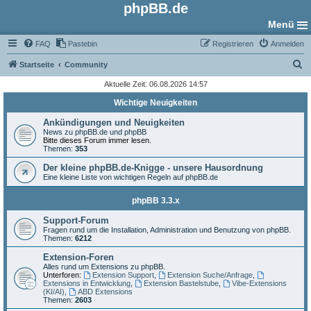
phpBB.de
Menü
FAQ
Pastebin
Registrieren
Anmelden
S
Startseite
Community
u
Aktuelle Zeit: 06.08.2026 14:57
c
Wichtige Neuigkeiten
h
Ankündigungen und Neuigkeiten
e
News zu phpBB.de und phpBB
Bitte dieses Forum immer lesen.
Themen:
353
Der kleine phpBB.de-Knigge - unsere Hausordnung
Eine kleine Liste von wichtigen Regeln auf phpBB.de
phpBB 3.3.x
Support-Forum
Fragen rund um die Installation, Administration und Benutzung von phpBB.
Themen:
6212
Extension-Foren
Alles rund um Extensions zu phpBB.
Unterforen:
Extension Support
,
Extension Suche/Anfrage
,
Extensions in Entwicklung
,
Extension Bastelstube
,
Vibe-Extensions
(KI/AI)
,
ABD Extensions
Themen:
2603