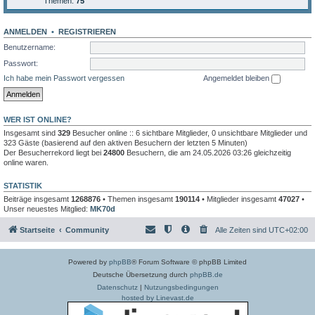
Themen:
75
ANMELDEN
•
REGISTRIEREN
Benutzername:
Passwort:
Ich habe mein Passwort vergessen
Angemeldet bleiben
WER IST ONLINE?
Insgesamt sind
329
Besucher online :: 6 sichtbare Mitglieder, 0 unsichtbare Mitglieder und
323 Gäste (basierend auf den aktiven Besuchern der letzten 5 Minuten)
Der Besucherrekord liegt bei
24800
Besuchern, die am 24.05.2026 03:26 gleichzeitig
online waren.
STATISTIK
Beiträge insgesamt
1268876
• Themen insgesamt
190114
• Mitglieder insgesamt
47027
•
Unser neuestes Mitglied:
MK70d
Startseite
Community
Alle Zeiten sind
UTC+02:00
Powered by
phpBB
® Forum Software © phpBB Limited
Deutsche Übersetzung durch
phpBB.de
Datenschutz
|
Nutzungsbedingungen
hosted by Linevast.de