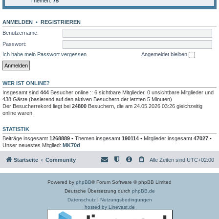
Themen:
75
ANMELDEN
•
REGISTRIEREN
Benutzername:
Passwort:
Ich habe mein Passwort vergessen
Angemeldet bleiben
WER IST ONLINE?
Insgesamt sind
444
Besucher online :: 6 sichtbare Mitglieder, 0 unsichtbare Mitglieder und
438 Gäste (basierend auf den aktiven Besuchern der letzten 5 Minuten)
Der Besucherrekord liegt bei
24800
Besuchern, die am 24.05.2026 03:26 gleichzeitig
online waren.
STATISTIK
Beiträge insgesamt
1268889
• Themen insgesamt
190114
• Mitglieder insgesamt
47027
•
Unser neuestes Mitglied:
MK70d
Startseite
Community
Alle Zeiten sind
UTC+02:00
Powered by
phpBB
® Forum Software © phpBB Limited
Deutsche Übersetzung durch
phpBB.de
Datenschutz
|
Nutzungsbedingungen
hosted by Linevast.de