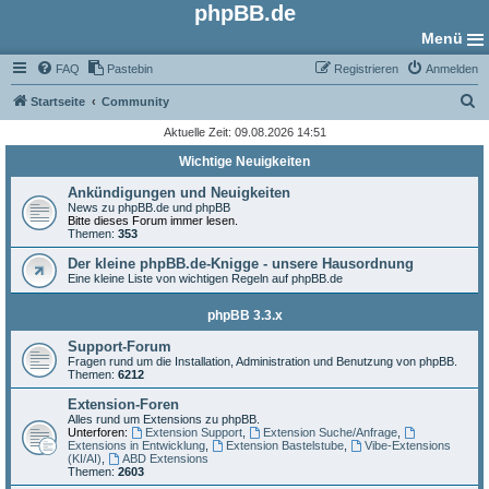
phpBB.de
Menü
FAQ
Pastebin
Registrieren
Anmelden
S
Startseite
Community
u
Aktuelle Zeit: 09.08.2026 14:51
c
Wichtige Neuigkeiten
h
Ankündigungen und Neuigkeiten
e
News zu phpBB.de und phpBB
Bitte dieses Forum immer lesen.
Themen:
353
Der kleine phpBB.de-Knigge - unsere Hausordnung
Eine kleine Liste von wichtigen Regeln auf phpBB.de
phpBB 3.3.x
Support-Forum
Fragen rund um die Installation, Administration und Benutzung von phpBB.
Themen:
6212
Extension-Foren
Alles rund um Extensions zu phpBB.
Unterforen:
Extension Support
,
Extension Suche/Anfrage
,
Extensions in Entwicklung
,
Extension Bastelstube
,
Vibe-Extensions
(KI/AI)
,
ABD Extensions
Themen:
2603