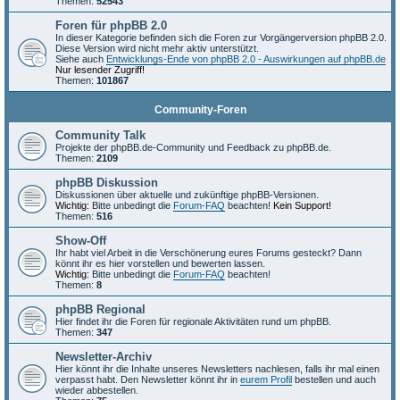
Themen:
52543
Foren für phpBB 2.0
In dieser Kategorie befinden sich die Foren zur Vorgängerversion phpBB 2.0.
Diese Version wird nicht mehr aktiv unterstützt.
Siehe auch
Entwicklungs-Ende von phpBB 2.0 - Auswirkungen auf phpBB.de
Nur lesender Zugriff!
Themen:
101867
Community-Foren
Community Talk
Projekte der phpBB.de-Community und Feedback zu phpBB.de.
Themen:
2109
phpBB Diskussion
Diskussionen über aktuelle und zukünftige phpBB-Versionen.
Wichtig:
Bitte unbedingt die
Forum-FAQ
beachten!
Kein Support!
Themen:
516
Show-Off
Ihr habt viel Arbeit in die Verschönerung eures Forums gesteckt? Dann
könnt ihr es hier vorstellen und bewerten lassen.
Wichtig:
Bitte unbedingt die
Forum-FAQ
beachten!
Themen:
8
phpBB Regional
Hier findet ihr die Foren für regionale Aktivitäten rund um phpBB.
Themen:
347
Newsletter-Archiv
Hier könnt ihr die Inhalte unseres Newsletters nachlesen, falls ihr mal einen
verpasst habt. Den Newsletter könnt ihr in
eurem Profil
bestellen und auch
wieder abbestellen.