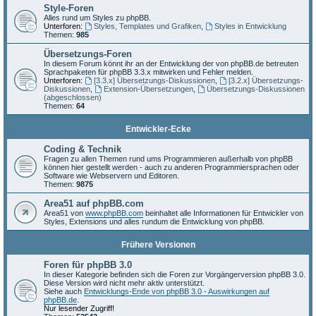
Style-Foren
Alles rund um Styles zu phpBB.
Unterforen:
Styles, Templates und Grafiken
,
Styles in Entwicklung
Themen:
985
Übersetzungs-Foren
In diesem Forum könnt ihr an der Entwicklung der von phpBB.de betreuten
Sprachpaketen für phpBB 3.3.x mitwirken und Fehler melden.
Unterforen:
[3.3.x] Übersetzungs-Diskussionen
,
[3.2.x] Übersetzungs-
Diskussionen
,
Extension-Übersetzungen
,
Übersetzungs-Diskussionen
(abgeschlossen)
Themen:
64
Entwickler-Ecke
Coding & Technik
Fragen zu allen Themen rund ums Programmieren außerhalb von phpBB
können hier gestellt werden - auch zu anderen Programmiersprachen oder
Software wie Webservern und Editoren.
Themen:
9875
Area51 auf phpBB.com
Area51 von
www.phpBB.com
beinhaltet alle Informationen für Entwickler von
Styles, Extensions und alles rundum die Entwicklung von phpBB.
Frühere Versionen
Foren für phpBB 3.0
In dieser Kategorie befinden sich die Foren zur Vorgängerversion phpBB 3.0.
Diese Version wird nicht mehr aktiv unterstützt.
Siehe auch
Entwicklungs-Ende von phpBB 3.0 - Auswirkungen auf
phpBB.de
.
Nur lesender Zugriff!