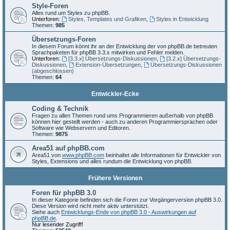
Style-Foren
Alles rund um Styles zu phpBB.
Unterforen:
Styles, Templates und Grafiken
,
Styles in Entwicklung
Themen:
985
Übersetzungs-Foren
In diesem Forum könnt ihr an der Entwicklung der von phpBB.de betreuten
Sprachpaketen für phpBB 3.3.x mitwirken und Fehler melden.
Unterforen:
[3.3.x] Übersetzungs-Diskussionen
,
[3.2.x] Übersetzungs-
Diskussionen
,
Extension-Übersetzungen
,
Übersetzungs-Diskussionen
(abgeschlossen)
Themen:
64
Entwickler-Ecke
Coding & Technik
Fragen zu allen Themen rund ums Programmieren außerhalb von phpBB
können hier gestellt werden - auch zu anderen Programmiersprachen oder
Software wie Webservern und Editoren.
Themen:
9875
Area51 auf phpBB.com
Area51 von
www.phpBB.com
beinhaltet alle Informationen für Entwickler von
Styles, Extensions und alles rundum die Entwicklung von phpBB.
Frühere Versionen
Foren für phpBB 3.0
In dieser Kategorie befinden sich die Foren zur Vorgängerversion phpBB 3.0.
Diese Version wird nicht mehr aktiv unterstützt.
Siehe auch
Entwicklungs-Ende von phpBB 3.0 - Auswirkungen auf
phpBB.de
.
Nur lesender Zugriff!