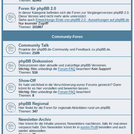
Themen:
52543
Foren für phpBB 2.0
In dieser Kategorie befinden sich die Foren zur Vorgängerversion phpBB 2.0.
Diese Version wird nicht mehr aktiv unterstützt.
Siehe auch
Entwicklungs-Ende von phpBB 2.0 - Auswirkungen auf phpBB.de
Nur lesender Zugriff!
Themen:
101867
Community-Foren
Community Talk
Projekte der phpBB.de-Community und Feedback zu phpBB.de.
Themen:
2109
phpBB Diskussion
Diskussionen über aktuelle und zukünftige phpBB-Versionen.
Wichtig:
Bitte unbedingt die
Forum-FAQ
beachten!
Kein Support!
Themen:
516
Show-Off
Ihr habt viel Arbeit in die Verschönerung eures Forums gesteckt? Dann
könnt ihr es hier vorstellen und bewerten lassen.
Wichtig:
Bitte unbedingt die
Forum-FAQ
beachten!
Themen:
8
phpBB Regional
Hier findet ihr die Foren für regionale Aktivitäten rund um phpBB.
Themen:
347
Newsletter-Archiv
Hier könnt ihr die Inhalte unseres Newsletters nachlesen, falls ihr mal einen
verpasst habt. Den Newsletter könnt ihr in
eurem Profil
bestellen und auch
wieder abbestellen.