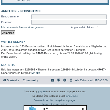
Themen:
75
ANMELDEN
•
REGISTRIEREN
Benutzername:
Passwort:
Ich habe mein Passwort vergessen
Angemeldet bleiben
WER IST ONLINE?
Insgesamt sind
243
Besucher online :: 5 sichtbare Mitglieder, 0 unsichtbare Mitglieder und
238 Gäste (basierend auf den aktiven Besuchern der letzten 5 Minuten)
Der Besucherrekord liegt bei
24800
Besuchern, die am 24.05.2026 03:26 gleichzeitig
online waren.
STATISTIK
Beiträge insgesamt
1268883
• Themen insgesamt
190114
• Mitglieder insgesamt
47027
•
Unser neuestes Mitglied:
MK70d
Startseite
Community
Alle Zeiten sind
UTC+02:00
Powered by
phpBB
® Forum Software © phpBB Limited
Deutsche Übersetzung durch
phpBB.de
Datenschutz
|
Nutzungsbedingungen
hosted by Linevast.de