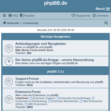
phpBB.de
Menü
FAQ
Pastebin
Registrieren
Anmelden
S
Startseite
Community
u
Aktuelle Zeit: 08.08.2026 08:48
c
Wichtige Neuigkeiten
h
Ankündigungen und Neuigkeiten
e
News zu phpBB.de und phpBB
Bitte dieses Forum immer lesen.
Themen:
353
Der kleine phpBB.de-Knigge - unsere Hausordnung
Eine kleine Liste von wichtigen Regeln auf phpBB.de
phpBB 3.3.x
Support-Forum
Fragen rund um die Installation, Administration und Benutzung von phpBB.
Themen:
6212
Extension-Foren
Alles rund um Extensions zu phpBB.
Unterforen:
Extension Support
,
Extension Suche/Anfrage
,
Extensions in Entwicklung
,
Extension Bastelstube
,
Vibe-Extensions
(KI/AI)
,
ABD Extensions
Themen:
2603