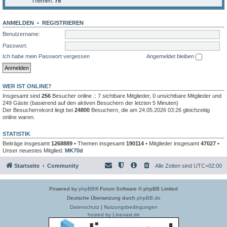
Themen:
75
ANMELDEN
•
REGISTRIEREN
Benutzername:
Passwort:
Ich habe mein Passwort vergessen
Angemeldet bleiben
WER IST ONLINE?
Insgesamt sind
256
Besucher online :: 7 sichtbare Mitglieder, 0 unsichtbare Mitglieder und
249 Gäste (basierend auf den aktiven Besuchern der letzten 5 Minuten)
Der Besucherrekord liegt bei
24800
Besuchern, die am 24.05.2026 03:26 gleichzeitig
online waren.
STATISTIK
Beiträge insgesamt
1268889
• Themen insgesamt
190114
• Mitglieder insgesamt
47027
•
Unser neuestes Mitglied:
MK70d
Startseite
Community
Alle Zeiten sind
UTC+02:00
Powered by
phpBB
® Forum Software © phpBB Limited
Deutsche Übersetzung durch
phpBB.de
Datenschutz
|
Nutzungsbedingungen
hosted by Linevast.de