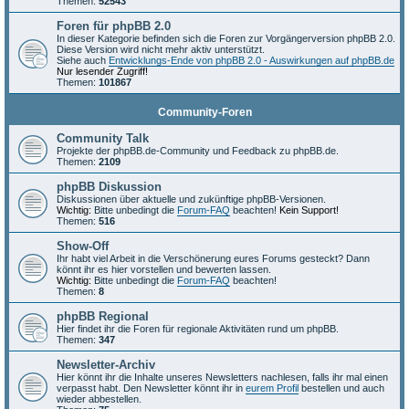
Themen:
52543
Foren für phpBB 2.0
In dieser Kategorie befinden sich die Foren zur Vorgängerversion phpBB 2.0.
Diese Version wird nicht mehr aktiv unterstützt.
Siehe auch
Entwicklungs-Ende von phpBB 2.0 - Auswirkungen auf phpBB.de
Nur lesender Zugriff!
Themen:
101867
Community-Foren
Community Talk
Projekte der phpBB.de-Community und Feedback zu phpBB.de.
Themen:
2109
phpBB Diskussion
Diskussionen über aktuelle und zukünftige phpBB-Versionen.
Wichtig:
Bitte unbedingt die
Forum-FAQ
beachten!
Kein Support!
Themen:
516
Show-Off
Ihr habt viel Arbeit in die Verschönerung eures Forums gesteckt? Dann
könnt ihr es hier vorstellen und bewerten lassen.
Wichtig:
Bitte unbedingt die
Forum-FAQ
beachten!
Themen:
8
phpBB Regional
Hier findet ihr die Foren für regionale Aktivitäten rund um phpBB.
Themen:
347
Newsletter-Archiv
Hier könnt ihr die Inhalte unseres Newsletters nachlesen, falls ihr mal einen
verpasst habt. Den Newsletter könnt ihr in
eurem Profil
bestellen und auch
wieder abbestellen.