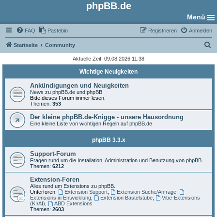
phpBB.de
Menü
FAQ
Pastebin
Registrieren
Anmelden
S
Startseite
Community
u
Aktuelle Zeit: 09.08.2026 11:38
c
Wichtige Neuigkeiten
h
Ankündigungen und Neuigkeiten
e
News zu phpBB.de und phpBB
Bitte dieses Forum immer lesen.
Themen:
353
Der kleine phpBB.de-Knigge - unsere Hausordnung
Eine kleine Liste von wichtigen Regeln auf phpBB.de
phpBB 3.3.x
Support-Forum
Fragen rund um die Installation, Administration und Benutzung von phpBB.
Themen:
6212
Extension-Foren
Alles rund um Extensions zu phpBB.
Unterforen:
Extension Support
,
Extension Suche/Anfrage
,
Extensions in Entwicklung
,
Extension Bastelstube
,
Vibe-Extensions
(KI/AI)
,
ABD Extensions
Themen:
2603