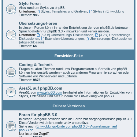
Style-Foren
Alles rund um Styles zu phpBB.
Unterforen:
Styles, Templates und Grafiken
,
Styles in Entwicklung
Themen:
985
Übersetzungs-Foren
In diesem Forum könnt ihr an der Entwicklung der von phpBB.de betreuten
Sprachpaketen für phpBB 3.3.x mitwirken und Fehler melden.
Unterforen:
[3.3.x] Übersetzungs-Diskussionen
,
[3.2.x] Übersetzungs-
Diskussionen
,
Extension-Übersetzungen
,
Übersetzungs-Diskussionen
(abgeschlossen)
Themen:
64
Entwickler-Ecke
Coding & Technik
Fragen zu allen Themen rund ums Programmieren außerhalb von phpBB
können hier gestellt werden - auch zu anderen Programmiersprachen oder
Software wie Webservern und Editoren.
Themen:
9875
Area51 auf phpBB.com
Area51 von
www.phpBB.com
beinhaltet alle Informationen für Entwickler von
Styles, Extensions und alles rundum die Entwicklung von phpBB.
Frühere Versionen
Foren für phpBB 3.0
In dieser Kategorie befinden sich die Foren zur Vorgängerversion phpBB 3.0.
Diese Version wird nicht mehr aktiv unterstützt.
Siehe auch
Entwicklungs-Ende von phpBB 3.0 - Auswirkungen auf
phpBB.de
.
Nur lesender Zugriff!