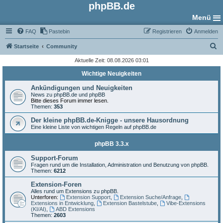
phpBB.de
Menü
FAQ
Pastebin
Registrieren
Anmelden
S
Startseite
Community
u
Aktuelle Zeit: 08.08.2026 03:01
c
Wichtige Neuigkeiten
h
Ankündigungen und Neuigkeiten
e
News zu phpBB.de und phpBB
Bitte dieses Forum immer lesen.
Themen:
353
Der kleine phpBB.de-Knigge - unsere Hausordnung
Eine kleine Liste von wichtigen Regeln auf phpBB.de
phpBB 3.3.x
Support-Forum
Fragen rund um die Installation, Administration und Benutzung von phpBB.
Themen:
6212
Extension-Foren
Alles rund um Extensions zu phpBB.
Unterforen:
Extension Support
,
Extension Suche/Anfrage
,
Extensions in Entwicklung
,
Extension Bastelstube
,
Vibe-Extensions
(KI/AI)
,
ABD Extensions
Themen:
2603