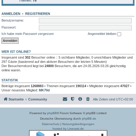
Themen:
75
ANMELDEN
•
REGISTRIEREN
Benutzername:
Passwort:
Ich habe mein Passwort vergessen
Angemeldet bleiben
WER IST ONLINE?
Insgesamt sind
302
Besucher online :: 5 sichtbare Mitglieder, 0 unsichtbare Mitglieder und
297 Gäste (basierend auf den aktiven Besuchern der letzten 5 Minuten)
Der Besucherrekord liegt bei
24800
Besuchern, die am 24.05.2026 03:26 gleichzeitig
online waren.
STATISTIK
Beiträge insgesamt
1268883
• Themen insgesamt
190114
• Mitglieder insgesamt
47027
•
Unser neuestes Mitglied:
MK70d
Startseite
Community
Alle Zeiten sind
UTC+02:00
Powered by
phpBB
® Forum Software © phpBB Limited
Deutsche Übersetzung durch
phpBB.de
Datenschutz
|
Nutzungsbedingungen
hosted by Linevast.de