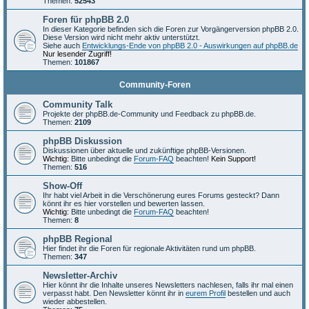
Themen:
52543
Foren für phpBB 2.0
In dieser Kategorie befinden sich die Foren zur Vorgängerversion phpBB 2.0.
Diese Version wird nicht mehr aktiv unterstützt.
Siehe auch
Entwicklungs-Ende von phpBB 2.0 - Auswirkungen auf phpBB.de
Nur lesender Zugriff!
Themen:
101867
Community-Foren
Community Talk
Projekte der phpBB.de-Community und Feedback zu phpBB.de.
Themen:
2109
phpBB Diskussion
Diskussionen über aktuelle und zukünftige phpBB-Versionen.
Wichtig:
Bitte unbedingt die
Forum-FAQ
beachten!
Kein Support!
Themen:
516
Show-Off
Ihr habt viel Arbeit in die Verschönerung eures Forums gesteckt? Dann
könnt ihr es hier vorstellen und bewerten lassen.
Wichtig:
Bitte unbedingt die
Forum-FAQ
beachten!
Themen:
8
phpBB Regional
Hier findet ihr die Foren für regionale Aktivitäten rund um phpBB.
Themen:
347
Newsletter-Archiv
Hier könnt ihr die Inhalte unseres Newsletters nachlesen, falls ihr mal einen
verpasst habt. Den Newsletter könnt ihr in
eurem Profil
bestellen und auch
wieder abbestellen.