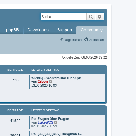
Suche
Erweiterte Such
phpBB
Downloads
Support
Community
Registrieren
Anmelden
Aktuelle Zeit: 06.08.2026 19:22
BEITRÄGE
LETZTER BEITRAG
L
Wichtig - Workaround für phpB…
B
723
e
N
von
Crizzo
t
e
13.06.2026 10:03
e
z
u
t
e
i
e
s
r
t
t
B
e
e
r
BEITRÄGE
i
LETZTER BEITRAG
B
r
t
e
r
i
L
Re: Fragen über Fragen
ä
B
41522
a
t
e
N
von
LukeWCS
g
r
t
e
02.08.2026 00:59
g
e
a
z
u
g
t
e
L
Re: [3.2][3.3][DEV] Hangman S…
e
B
28081