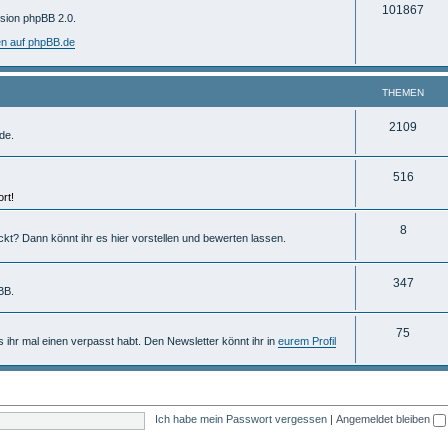
T
101867
m
rsion phpBB 2.0.
h
e
en auf phpBB.de
e
n
m
THEMEN
e
T
2109
de.
n
h
T
516
e
rt!
h
m
e
T
8
e
ckt? Dann könnt ihr es hier vorstellen und bewerten lassen.
m
h
n
e
e
T
347
BB.
n
m
h
T
75
e
e
ls ihr mal einen verpasst habt. Den Newsletter könnt ihr in
eurem Profil
h
n
m
e
e
m
n
Ich habe mein Passwort vergessen
|
Angemeldet bleiben
e