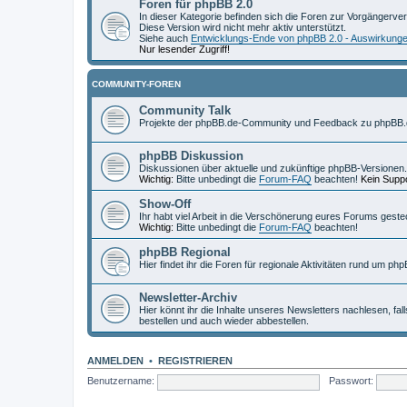
Foren für phpBB 2.0
In dieser Kategorie befinden sich die Foren zur Vorgängerve
Diese Version wird nicht mehr aktiv unterstützt.
Siehe auch
Entwicklungs-Ende von phpBB 2.0 - Auswirkung
Nur lesender Zugriff!
COMMUNITY-FOREN
Community Talk
Projekte der phpBB.de-Community und Feedback zu phpBB.
phpBB Diskussion
Diskussionen über aktuelle und zukünftige phpBB-Versionen.
Wichtig:
Bitte unbedingt die
Forum-FAQ
beachten!
Kein Suppo
Show-Off
Ihr habt viel Arbeit in die Verschönerung eures Forums geste
Wichtig:
Bitte unbedingt die
Forum-FAQ
beachten!
phpBB Regional
Hier findet ihr die Foren für regionale Aktivitäten rund um php
Newsletter-Archiv
Hier könnt ihr die Inhalte unseres Newsletters nachlesen, fal
bestellen und auch wieder abbestellen.
ANMELDEN
•
REGISTRIEREN
Benutzername:
Passwort: