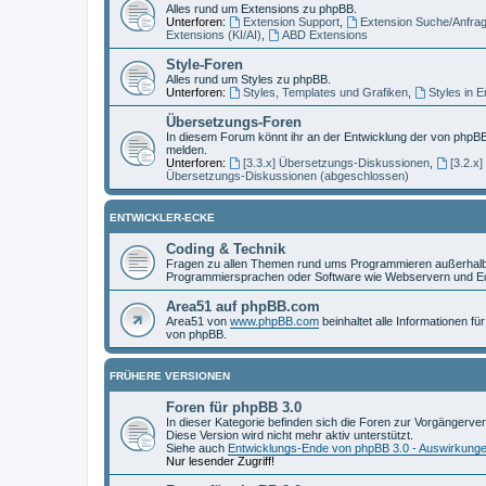
Alles rund um Extensions zu phpBB.
Unterforen:
Extension Support
,
Extension Suche/Anfra
Extensions (KI/AI)
,
ABD Extensions
Style-Foren
Alles rund um Styles zu phpBB.
Unterforen:
Styles, Templates und Grafiken
,
Styles in 
Übersetzungs-Foren
In diesem Forum könnt ihr an der Entwicklung der von phpBB
melden.
Unterforen:
[3.3.x] Übersetzungs-Diskussionen
,
[3.2.x
Übersetzungs-Diskussionen (abgeschlossen)
ENTWICKLER-ECKE
Coding & Technik
Fragen zu allen Themen rund ums Programmieren außerhalb 
Programmiersprachen oder Software wie Webservern und Ed
Area51 auf phpBB.com
Area51 von
www.phpBB.com
beinhaltet alle Informationen f
von phpBB.
FRÜHERE VERSIONEN
Foren für phpBB 3.0
In dieser Kategorie befinden sich die Foren zur Vorgängerve
Diese Version wird nicht mehr aktiv unterstützt.
Siehe auch
Entwicklungs-Ende von phpBB 3.0 - Auswirkung
Nur lesender Zugriff!