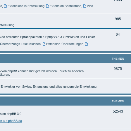
e
ge
,
Extensions in Entwicklung
,
Extension Bastelstube
,
Vibe-
h
m
e
e
T
985
m
n
Entwicklung
h
e
e
T
64
.de betreuten Sprachpaketen für phpBB 3.3.x mitwirken und Fehler
n
m
h
] Übersetzungs-Diskussionen
,
Extension-Übersetzungen
,
e
e
n
m
THEMEN
e
T
9875
von phpBB können hier gestellt werden - auch zu anderen
n
itoren.
h
e
ür Entwickler von Styles, Extensions und alles rundum die Entwicklung
m
e
THEMEN
n
T
52543
rsion phpBB 3.0.
h
en auf phpBB.de
.
e