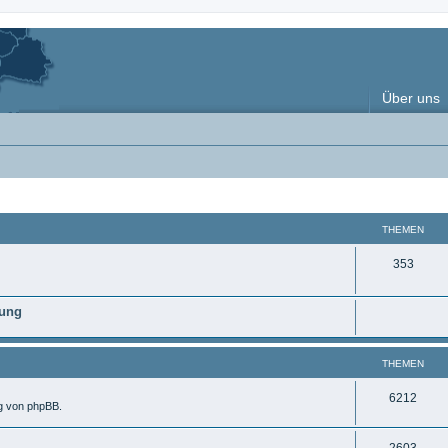
Über uns
THEMEN
T
353
h
nung
e
m
THEMEN
e
n
T
6212
ng von phpBB.
h
T
2603