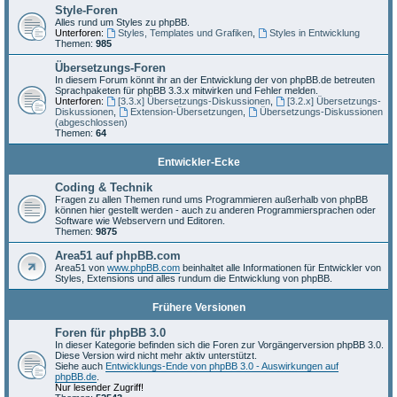
Style-Foren
Alles rund um Styles zu phpBB.
Unterforen:
Styles, Templates und Grafiken
,
Styles in Entwicklung
Themen:
985
Übersetzungs-Foren
In diesem Forum könnt ihr an der Entwicklung der von phpBB.de betreuten
Sprachpaketen für phpBB 3.3.x mitwirken und Fehler melden.
Unterforen:
[3.3.x] Übersetzungs-Diskussionen
,
[3.2.x] Übersetzungs-
Diskussionen
,
Extension-Übersetzungen
,
Übersetzungs-Diskussionen
(abgeschlossen)
Themen:
64
Entwickler-Ecke
Coding & Technik
Fragen zu allen Themen rund ums Programmieren außerhalb von phpBB
können hier gestellt werden - auch zu anderen Programmiersprachen oder
Software wie Webservern und Editoren.
Themen:
9875
Area51 auf phpBB.com
Area51 von
www.phpBB.com
beinhaltet alle Informationen für Entwickler von
Styles, Extensions und alles rundum die Entwicklung von phpBB.
Frühere Versionen
Foren für phpBB 3.0
In dieser Kategorie befinden sich die Foren zur Vorgängerversion phpBB 3.0.
Diese Version wird nicht mehr aktiv unterstützt.
Siehe auch
Entwicklungs-Ende von phpBB 3.0 - Auswirkungen auf
phpBB.de
.
Nur lesender Zugriff!