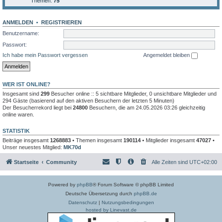
Themen:
75
ANMELDEN
•
REGISTRIEREN
Benutzername:
Passwort:
Ich habe mein Passwort vergessen
Angemeldet bleiben
WER IST ONLINE?
Insgesamt sind
299
Besucher online :: 5 sichtbare Mitglieder, 0 unsichtbare Mitglieder und
294 Gäste (basierend auf den aktiven Besuchern der letzten 5 Minuten)
Der Besucherrekord liegt bei
24800
Besuchern, die am 24.05.2026 03:26 gleichzeitig
online waren.
STATISTIK
Beiträge insgesamt
1268883
• Themen insgesamt
190114
• Mitglieder insgesamt
47027
•
Unser neuestes Mitglied:
MK70d
Startseite
Community
Alle Zeiten sind
UTC+02:00
Powered by
phpBB
® Forum Software © phpBB Limited
Deutsche Übersetzung durch
phpBB.de
Datenschutz
|
Nutzungsbedingungen
hosted by Linevast.de