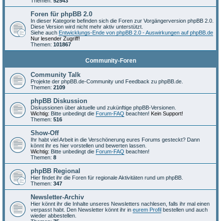
Themen:
52543
Foren für phpBB 2.0
In dieser Kategorie befinden sich die Foren zur Vorgängerversion phpBB 2.0.
Diese Version wird nicht mehr aktiv unterstützt.
Siehe auch
Entwicklungs-Ende von phpBB 2.0 - Auswirkungen auf phpBB.de
Nur lesender Zugriff!
Themen:
101867
Community-Foren
Community Talk
Projekte der phpBB.de-Community und Feedback zu phpBB.de.
Themen:
2109
phpBB Diskussion
Diskussionen über aktuelle und zukünftige phpBB-Versionen.
Wichtig:
Bitte unbedingt die
Forum-FAQ
beachten!
Kein Support!
Themen:
516
Show-Off
Ihr habt viel Arbeit in die Verschönerung eures Forums gesteckt? Dann
könnt ihr es hier vorstellen und bewerten lassen.
Wichtig:
Bitte unbedingt die
Forum-FAQ
beachten!
Themen:
8
phpBB Regional
Hier findet ihr die Foren für regionale Aktivitäten rund um phpBB.
Themen:
347
Newsletter-Archiv
Hier könnt ihr die Inhalte unseres Newsletters nachlesen, falls ihr mal einen
verpasst habt. Den Newsletter könnt ihr in
eurem Profil
bestellen und auch
wieder abbestellen.