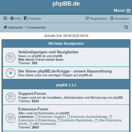
phpBB.de
Menü
FAQ
Pastebin
Registrieren
Anmelden
S
Startseite
Community
u
Aktuelle Zeit: 08.08.2026 00:04
c
Wichtige Neuigkeiten
h
Ankündigungen und Neuigkeiten
e
News zu phpBB.de und phpBB
Bitte dieses Forum immer lesen.
Themen:
353
Der kleine phpBB.de-Knigge - unsere Hausordnung
Eine kleine Liste von wichtigen Regeln auf phpBB.de
phpBB 3.3.x
Support-Forum
Fragen rund um die Installation, Administration und Benutzung von phpBB.
Themen:
6212
Extension-Foren
Alles rund um Extensions zu phpBB.
Unterforen:
Extension Support
,
Extension Suche/Anfrage
,
Extensions in Entwicklung
,
Extension Bastelstube
,
Vibe-Extensions
(KI/AI)
,
ABD Extensions
Themen:
2603