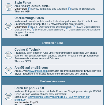
Style-Foren
Alles rund um Styles zu phpBB.
Unterforen:
Styles, Templates und Grafiken
,
Styles in Entwicklung
Themen:
985
Übersetzungs-Foren
In diesem Forum könnt ihr an der Entwicklung der von phpBB.de betreuten
Sprachpaketen für phpBB 3.3.x mitwirken und Fehler melden.
Unterforen:
[3.3.x] Übersetzungs-Diskussionen
,
[3.2.x] Übersetzungs-
Diskussionen
,
Extension-Übersetzungen
,
Übersetzungs-Diskussionen
(abgeschlossen)
Themen:
64
Entwickler-Ecke
Coding & Technik
Fragen zu allen Themen rund ums Programmieren außerhalb von phpBB
können hier gestellt werden - auch zu anderen Programmiersprachen oder
Software wie Webservern und Editoren.
Themen:
9875
Area51 auf phpBB.com
Area51 von
www.phpBB.com
beinhaltet alle Informationen für Entwickler von
Styles, Extensions und alles rundum die Entwicklung von phpBB.
Frühere Versionen
Foren für phpBB 3.0
In dieser Kategorie befinden sich die Foren zur Vorgängerversion phpBB 3.0.
Diese Version wird nicht mehr aktiv unterstützt.
Siehe auch
Entwicklungs-Ende von phpBB 3.0 - Auswirkungen auf
phpBB.de
.
Nur lesender Zugriff!