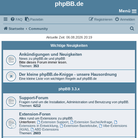
phpBB.de
Menü
FAQ
Pastebin
Registrieren
Anmelden
S
Startseite
Community
u
Aktuelle Zeit: 06.08.2026 20:19
c
Wichtige Neuigkeiten
h
Ankündigungen und Neuigkeiten
e
News zu phpBB.de und phpBB
Bitte dieses Forum immer lesen.
Themen:
353
Der kleine phpBB.de-Knigge - unsere Hausordnung
Eine kleine Liste von wichtigen Regeln auf phpBB.de
phpBB 3.3.x
Support-Forum
Fragen rund um die Installation, Administration und Benutzung von phpBB.
Themen:
6212
Extension-Foren
Alles rund um Extensions zu phpBB.
Unterforen:
Extension Support
,
Extension Suche/Anfrage
,
Extensions in Entwicklung
,
Extension Bastelstube
,
Vibe-Extensions
(KI/AI)
,
ABD Extensions
Themen:
2603