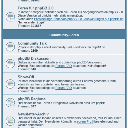
Themen:
52543
Foren für phpBB 2.0
In dieser Kategorie befinden sich die Foren zur Vorgängerversion phpBB 2.0.
Diese Version wird nicht mehr aktiv unterstützt.
Siehe auch
Entwicklungs-Ende von phpBB 2.0 - Auswirkungen auf phpBB.de
Nur lesender Zugriff!
Themen:
101867
Community-Foren
Community Talk
Projekte der phpBB.de-Community und Feedback zu phpBB.de.
Themen:
2109
phpBB Diskussion
Diskussionen über aktuelle und zukünftige phpBB-Versionen.
Wichtig:
Bitte unbedingt die
Forum-FAQ
beachten!
Kein Support!
Themen:
516
Show-Off
Ihr habt viel Arbeit in die Verschönerung eures Forums gesteckt? Dann
könnt ihr es hier vorstellen und bewerten lassen.
Wichtig:
Bitte unbedingt die
Forum-FAQ
beachten!
Themen:
8
phpBB Regional
Hier findet ihr die Foren für regionale Aktivitäten rund um phpBB.
Themen:
347
Newsletter-Archiv
Hier könnt ihr die Inhalte unseres Newsletters nachlesen, falls ihr mal einen
verpasst habt. Den Newsletter könnt ihr in
eurem Profil
bestellen und auch
wieder abbestellen.