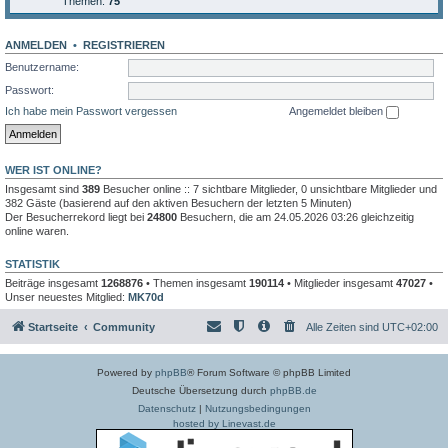
Themen:
75
ANMELDEN
•
REGISTRIEREN
Benutzername:
Passwort:
Ich habe mein Passwort vergessen
Angemeldet bleiben
WER IST ONLINE?
Insgesamt sind
389
Besucher online :: 7 sichtbare Mitglieder, 0 unsichtbare Mitglieder und
382 Gäste (basierend auf den aktiven Besuchern der letzten 5 Minuten)
Der Besucherrekord liegt bei
24800
Besuchern, die am 24.05.2026 03:26 gleichzeitig
online waren.
STATISTIK
Beiträge insgesamt
1268876
• Themen insgesamt
190114
• Mitglieder insgesamt
47027
•
Unser neuestes Mitglied:
MK70d
Startseite
Community
Alle Zeiten sind
UTC+02:00
Powered by
phpBB
® Forum Software © phpBB Limited
Deutsche Übersetzung durch
phpBB.de
Datenschutz
|
Nutzungsbedingungen
hosted by Linevast.de