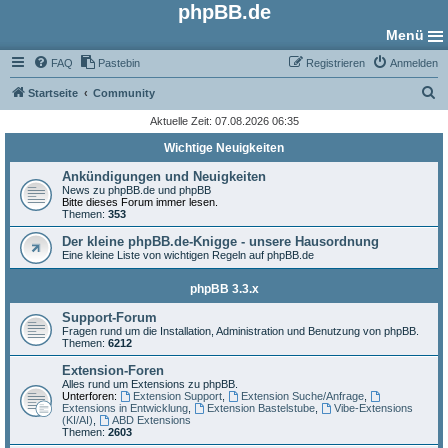
phpBB.de
Menü
FAQ
Pastebin
Registrieren
Anmelden
S
Startseite
Community
u
Aktuelle Zeit: 07.08.2026 06:35
c
Wichtige Neuigkeiten
h
Ankündigungen und Neuigkeiten
e
News zu phpBB.de und phpBB
Bitte dieses Forum immer lesen.
Themen:
353
Der kleine phpBB.de-Knigge - unsere Hausordnung
Eine kleine Liste von wichtigen Regeln auf phpBB.de
phpBB 3.3.x
Support-Forum
Fragen rund um die Installation, Administration und Benutzung von phpBB.
Themen:
6212
Extension-Foren
Alles rund um Extensions zu phpBB.
Unterforen:
Extension Support
,
Extension Suche/Anfrage
,
Extensions in Entwicklung
,
Extension Bastelstube
,
Vibe-Extensions
(KI/AI)
,
ABD Extensions
Themen:
2603