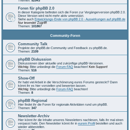
Themen:
52543
Foren für phpBB 2.0
In dieser Kategorie befinden sich die Foren zur Vorgängerversion phpBB 2.0.
Diese Version wird nicht mehr aktiv unterstützt.
Siehe auch
Entwicklungs-Ende von phpBB 2.0 - Auswirkungen auf phpBB.de
Nur lesender Zugriff!
Themen:
101867
Community-Foren
Community Talk
Projekte der phpBB.de-Community und Feedback zu phpBB.de.
Themen:
2109
phpBB Diskussion
Diskussionen über aktuelle und zukünftige phpBB-Versionen.
Wichtig:
Bitte unbedingt die
Forum-FAQ
beachten!
Kein Support!
Themen:
516
Show-Off
Ihr habt viel Arbeit in die Verschönerung eures Forums gesteckt? Dann
könnt ihr es hier vorstellen und bewerten lassen.
Wichtig:
Bitte unbedingt die
Forum-FAQ
beachten!
Themen:
8
phpBB Regional
Hier findet ihr die Foren für regionale Aktivitäten rund um phpBB.
Themen:
347
Newsletter-Archiv
Hier könnt ihr die Inhalte unseres Newsletters nachlesen, falls ihr mal einen
verpasst habt. Den Newsletter könnt ihr in
eurem Profil
bestellen und auch
wieder abbestellen.