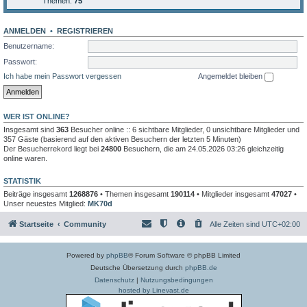
Themen:
75
ANMELDEN
•
REGISTRIEREN
Benutzername:
Passwort:
Ich habe mein Passwort vergessen
Angemeldet bleiben
WER IST ONLINE?
Insgesamt sind
363
Besucher online :: 6 sichtbare Mitglieder, 0 unsichtbare Mitglieder und
357 Gäste (basierend auf den aktiven Besuchern der letzten 5 Minuten)
Der Besucherrekord liegt bei
24800
Besuchern, die am 24.05.2026 03:26 gleichzeitig
online waren.
STATISTIK
Beiträge insgesamt
1268876
• Themen insgesamt
190114
• Mitglieder insgesamt
47027
•
Unser neuestes Mitglied:
MK70d
Startseite
Community
Alle Zeiten sind
UTC+02:00
Powered by
phpBB
® Forum Software © phpBB Limited
Deutsche Übersetzung durch
phpBB.de
Datenschutz
|
Nutzungsbedingungen
hosted by Linevast.de