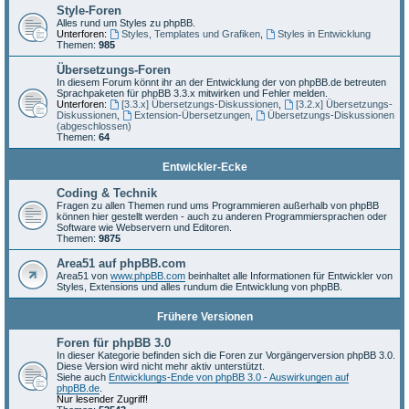
Style-Foren
Alles rund um Styles zu phpBB.
Unterforen:
Styles, Templates und Grafiken
,
Styles in Entwicklung
Themen:
985
Übersetzungs-Foren
In diesem Forum könnt ihr an der Entwicklung der von phpBB.de betreuten
Sprachpaketen für phpBB 3.3.x mitwirken und Fehler melden.
Unterforen:
[3.3.x] Übersetzungs-Diskussionen
,
[3.2.x] Übersetzungs-
Diskussionen
,
Extension-Übersetzungen
,
Übersetzungs-Diskussionen
(abgeschlossen)
Themen:
64
Entwickler-Ecke
Coding & Technik
Fragen zu allen Themen rund ums Programmieren außerhalb von phpBB
können hier gestellt werden - auch zu anderen Programmiersprachen oder
Software wie Webservern und Editoren.
Themen:
9875
Area51 auf phpBB.com
Area51 von
www.phpBB.com
beinhaltet alle Informationen für Entwickler von
Styles, Extensions und alles rundum die Entwicklung von phpBB.
Frühere Versionen
Foren für phpBB 3.0
In dieser Kategorie befinden sich die Foren zur Vorgängerversion phpBB 3.0.
Diese Version wird nicht mehr aktiv unterstützt.
Siehe auch
Entwicklungs-Ende von phpBB 3.0 - Auswirkungen auf
phpBB.de
.
Nur lesender Zugriff!