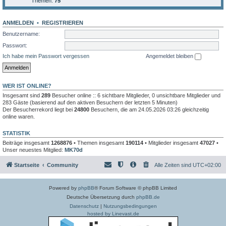
Themen:
75
ANMELDEN
•
REGISTRIEREN
Benutzername:
Passwort:
Ich habe mein Passwort vergessen
Angemeldet bleiben
WER IST ONLINE?
Insgesamt sind
289
Besucher online :: 6 sichtbare Mitglieder, 0 unsichtbare Mitglieder und
283 Gäste (basierend auf den aktiven Besuchern der letzten 5 Minuten)
Der Besucherrekord liegt bei
24800
Besuchern, die am 24.05.2026 03:26 gleichzeitig
online waren.
STATISTIK
Beiträge insgesamt
1268876
• Themen insgesamt
190114
• Mitglieder insgesamt
47027
•
Unser neuestes Mitglied:
MK70d
Startseite
Community
Alle Zeiten sind
UTC+02:00
Powered by
phpBB
® Forum Software © phpBB Limited
Deutsche Übersetzung durch
phpBB.de
Datenschutz
|
Nutzungsbedingungen
hosted by Linevast.de