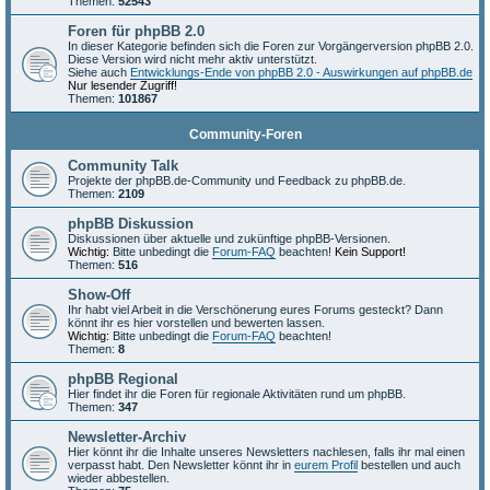
Themen:
52543
Foren für phpBB 2.0
In dieser Kategorie befinden sich die Foren zur Vorgängerversion phpBB 2.0.
Diese Version wird nicht mehr aktiv unterstützt.
Siehe auch
Entwicklungs-Ende von phpBB 2.0 - Auswirkungen auf phpBB.de
Nur lesender Zugriff!
Themen:
101867
Community-Foren
Community Talk
Projekte der phpBB.de-Community und Feedback zu phpBB.de.
Themen:
2109
phpBB Diskussion
Diskussionen über aktuelle und zukünftige phpBB-Versionen.
Wichtig:
Bitte unbedingt die
Forum-FAQ
beachten!
Kein Support!
Themen:
516
Show-Off
Ihr habt viel Arbeit in die Verschönerung eures Forums gesteckt? Dann
könnt ihr es hier vorstellen und bewerten lassen.
Wichtig:
Bitte unbedingt die
Forum-FAQ
beachten!
Themen:
8
phpBB Regional
Hier findet ihr die Foren für regionale Aktivitäten rund um phpBB.
Themen:
347
Newsletter-Archiv
Hier könnt ihr die Inhalte unseres Newsletters nachlesen, falls ihr mal einen
verpasst habt. Den Newsletter könnt ihr in
eurem Profil
bestellen und auch
wieder abbestellen.