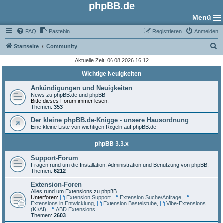
phpBB.de
Menü
FAQ
Pastebin
Registrieren
Anmelden
S
Startseite
Community
u
Aktuelle Zeit: 06.08.2026 16:12
c
Wichtige Neuigkeiten
h
Ankündigungen und Neuigkeiten
e
News zu phpBB.de und phpBB
Bitte dieses Forum immer lesen.
Themen:
353
Der kleine phpBB.de-Knigge - unsere Hausordnung
Eine kleine Liste von wichtigen Regeln auf phpBB.de
phpBB 3.3.x
Support-Forum
Fragen rund um die Installation, Administration und Benutzung von phpBB.
Themen:
6212
Extension-Foren
Alles rund um Extensions zu phpBB.
Unterforen:
Extension Support
,
Extension Suche/Anfrage
,
Extensions in Entwicklung
,
Extension Bastelstube
,
Vibe-Extensions
(KI/AI)
,
ABD Extensions
Themen:
2603