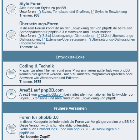
Style-Foren
Alles rund um Styles zu phpBB.
Unterforen:
Styles, Templates und Grafiken
,
Styles in Entwicklung
Themen:
985
Übersetzungs-Foren
In diesem Forum könnt ihr an der Entwicklung der von phpBB.de betreuten
Sprachpaketen für phpBB 3.3.x mitwirken und Fehler melden.
Unterforen:
[3.3.x] Übersetzungs-Diskussionen
,
[3.2.x] Übersetzungs-
Diskussionen
,
Extension-Übersetzungen
,
Übersetzungs-Diskussionen
(abgeschlossen)
Themen:
64
Entwickler-Ecke
Coding & Technik
Fragen zu allen Themen rund ums Programmieren außerhalb von phpBB
können hier gestellt werden - auch zu anderen Programmiersprachen oder
Software wie Webservern und Editoren.
Themen:
9875
Area51 auf phpBB.com
Area51 von
www.phpBB.com
beinhaltet alle Informationen für Entwickler von
Styles, Extensions und alles rundum die Entwicklung von phpBB.
Frühere Versionen
Foren für phpBB 3.0
In dieser Kategorie befinden sich die Foren zur Vorgängerversion phpBB 3.0.
Diese Version wird nicht mehr aktiv unterstützt.
Siehe auch
Entwicklungs-Ende von phpBB 3.0 - Auswirkungen auf
phpBB.de
.
Nur lesender Zugriff!