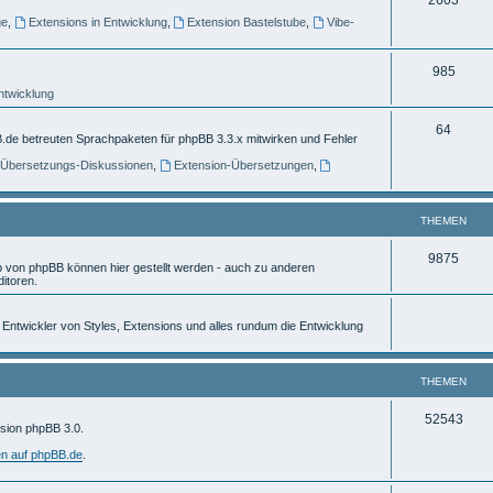
e
ge
,
Extensions in Entwicklung
,
Extension Bastelstube
,
Vibe-
h
m
e
e
T
985
m
n
Entwicklung
h
e
e
T
64
.de betreuten Sprachpaketen für phpBB 3.3.x mitwirken und Fehler
n
m
h
] Übersetzungs-Diskussionen
,
Extension-Übersetzungen
,
e
e
n
m
THEMEN
e
T
9875
von phpBB können hier gestellt werden - auch zu anderen
n
itoren.
h
e
ür Entwickler von Styles, Extensions und alles rundum die Entwicklung
m
e
THEMEN
n
T
52543
rsion phpBB 3.0.
h
en auf phpBB.de
.
e