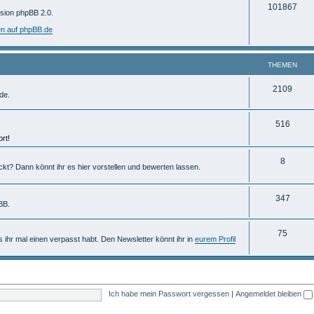
T
101867
m
rsion phpBB 2.0.
h
e
en auf phpBB.de
e
n
m
THEMEN
e
T
2109
de.
n
h
T
516
e
rt!
h
m
e
T
8
e
ckt? Dann könnt ihr es hier vorstellen und bewerten lassen.
m
h
n
e
e
T
347
BB.
n
m
h
T
75
e
e
ls ihr mal einen verpasst habt. Den Newsletter könnt ihr in
eurem Profil
h
n
m
e
e
m
n
Ich habe mein Passwort vergessen
|
Angemeldet bleiben
e