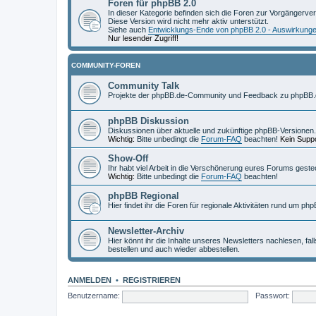
Foren für phpBB 2.0
In dieser Kategorie befinden sich die Foren zur Vorgängerve
Diese Version wird nicht mehr aktiv unterstützt.
Siehe auch
Entwicklungs-Ende von phpBB 2.0 - Auswirkung
Nur lesender Zugriff!
COMMUNITY-FOREN
Community Talk
Projekte der phpBB.de-Community und Feedback zu phpBB.
phpBB Diskussion
Diskussionen über aktuelle und zukünftige phpBB-Versionen.
Wichtig:
Bitte unbedingt die
Forum-FAQ
beachten!
Kein Suppo
Show-Off
Ihr habt viel Arbeit in die Verschönerung eures Forums geste
Wichtig:
Bitte unbedingt die
Forum-FAQ
beachten!
phpBB Regional
Hier findet ihr die Foren für regionale Aktivitäten rund um php
Newsletter-Archiv
Hier könnt ihr die Inhalte unseres Newsletters nachlesen, fal
bestellen und auch wieder abbestellen.
ANMELDEN
•
REGISTRIEREN
Benutzername:
Passwort: