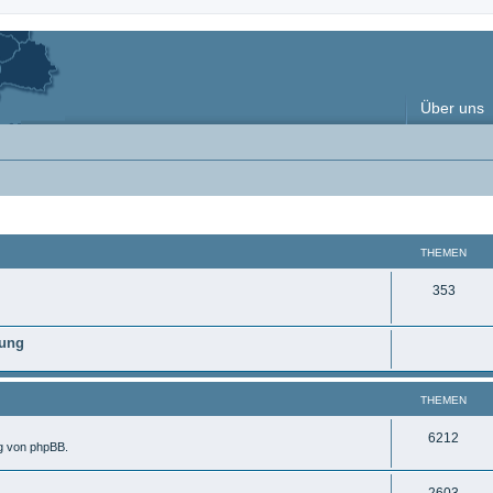
Über uns
THEMEN
T
353
h
nung
e
m
THEMEN
e
n
T
6212
ng von phpBB.
h
T
2603