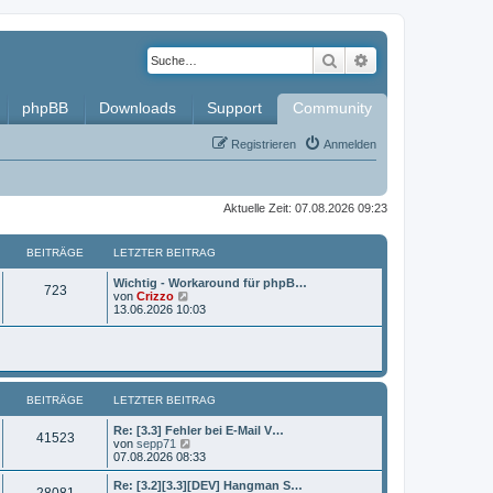
Suche
Erweiterte Such
phpBB
Downloads
Support
Community
Registrieren
Anmelden
Aktuelle Zeit: 07.08.2026 09:23
BEITRÄGE
LETZTER BEITRAG
L
Wichtig - Workaround für phpB…
B
723
e
N
von
Crizzo
t
e
13.06.2026 10:03
e
z
u
t
e
i
e
s
r
t
t
B
e
e
r
BEITRÄGE
i
LETZTER BEITRAG
B
r
t
e
r
i
L
Re: [3.3] Fehler bei E-Mail V…
ä
B
41523
a
t
e
N
von
sepp71
g
r
t
e
07.08.2026 08:33
g
e
a
z
u
g
t
e
L
Re: [3.2][3.3][DEV] Hangman S…
e
B
28081