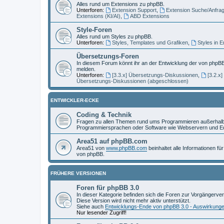
Alles rund um Extensions zu phpBB.
Unterforen:
Extension Support
,
Extension Suche/Anfra
Extensions (KI/AI)
,
ABD Extensions
Style-Foren
Alles rund um Styles zu phpBB.
Unterforen:
Styles, Templates und Grafiken
,
Styles in 
Übersetzungs-Foren
In diesem Forum könnt ihr an der Entwicklung der von phpBB
melden.
Unterforen:
[3.3.x] Übersetzungs-Diskussionen
,
[3.2.x
Übersetzungs-Diskussionen (abgeschlossen)
ENTWICKLER-ECKE
Coding & Technik
Fragen zu allen Themen rund ums Programmieren außerhalb 
Programmiersprachen oder Software wie Webservern und Ed
Area51 auf phpBB.com
Area51 von
www.phpBB.com
beinhaltet alle Informationen f
von phpBB.
FRÜHERE VERSIONEN
Foren für phpBB 3.0
In dieser Kategorie befinden sich die Foren zur Vorgängerve
Diese Version wird nicht mehr aktiv unterstützt.
Siehe auch
Entwicklungs-Ende von phpBB 3.0 - Auswirkung
Nur lesender Zugriff!