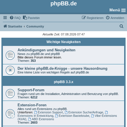
phpBB.de
Menü
FAQ
Pastebin
Registrieren
Anmelden
S
Startseite
Community
u
Aktuelle Zeit: 07.08.2026 07:47
c
Wichtige Neuigkeiten
h
Ankündigungen und Neuigkeiten
e
News zu phpBB.de und phpBB
Bitte dieses Forum immer lesen.
Themen:
353
Der kleine phpBB.de-Knigge - unsere Hausordnung
Eine kleine Liste von wichtigen Regeln auf phpBB.de
phpBB 3.3.x
Support-Forum
Fragen rund um die Installation, Administration und Benutzung von phpBB.
Themen:
6212
Extension-Foren
Alles rund um Extensions zu phpBB.
Unterforen:
Extension Support
,
Extension Suche/Anfrage
,
Extensions in Entwicklung
,
Extension Bastelstube
,
Vibe-Extensions
(KI/AI)
,
ABD Extensions
Themen:
2603