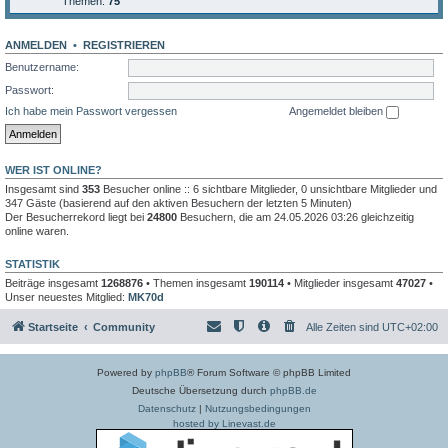
Themen:
75
ANMELDEN
•
REGISTRIEREN
Benutzername:
Passwort:
Ich habe mein Passwort vergessen
Angemeldet bleiben
WER IST ONLINE?
Insgesamt sind
353
Besucher online :: 6 sichtbare Mitglieder, 0 unsichtbare Mitglieder und
347 Gäste (basierend auf den aktiven Besuchern der letzten 5 Minuten)
Der Besucherrekord liegt bei
24800
Besuchern, die am 24.05.2026 03:26 gleichzeitig
online waren.
STATISTIK
Beiträge insgesamt
1268876
• Themen insgesamt
190114
• Mitglieder insgesamt
47027
•
Unser neuestes Mitglied:
MK70d
Startseite
Community
Alle Zeiten sind
UTC+02:00
Powered by
phpBB
® Forum Software © phpBB Limited
Deutsche Übersetzung durch
phpBB.de
Datenschutz
|
Nutzungsbedingungen
hosted by Linevast.de