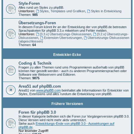
Style-Foren
Alles rund um Styles zu phpBB.
Unterforen:
Styles, Templates und Grafiken
,
Styles in Entwicklung
Themen:
985
Übersetzungs-Foren
In diesem Forum könnt ihr an der Entwicklung der von phpBB.de betreuten
Sprachpaketen für phpBB 3.3.x mitwirken und Fehler melden.
Unterforen:
[3.3.x] Übersetzungs-Diskussionen
,
[3.2.x] Übersetzungs-
Diskussionen
,
Extension-Übersetzungen
,
Übersetzungs-Diskussionen
(abgeschlossen)
Themen:
64
Entwickler-Ecke
Coding & Technik
Fragen zu allen Themen rund ums Programmieren außerhalb von phpBB
können hier gestellt werden - auch zu anderen Programmiersprachen oder
Software wie Webservern und Editoren.
Themen:
9875
Area51 auf phpBB.com
Area51 von
www.phpBB.com
beinhaltet alle Informationen für Entwickler von
Styles, Extensions und alles rundum die Entwicklung von phpBB.
Frühere Versionen
Foren für phpBB 3.0
In dieser Kategorie befinden sich die Foren zur Vorgängerversion phpBB 3.0.
Diese Version wird nicht mehr aktiv unterstützt.
Siehe auch
Entwicklungs-Ende von phpBB 3.0 - Auswirkungen auf
phpBB.de
.
Nur lesender Zugriff!