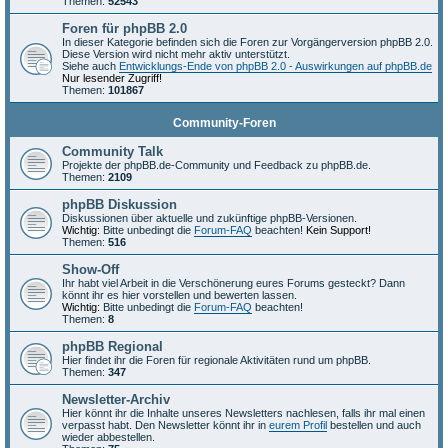
Themen:
52543
Foren für phpBB 2.0
In dieser Kategorie befinden sich die Foren zur Vorgängerversion phpBB 2.0.
Diese Version wird nicht mehr aktiv unterstützt.
Siehe auch
Entwicklungs-Ende von phpBB 2.0 - Auswirkungen auf phpBB.de
Nur lesender Zugriff!
Themen:
101867
Community-Foren
Community Talk
Projekte der phpBB.de-Community und Feedback zu phpBB.de.
Themen:
2109
phpBB Diskussion
Diskussionen über aktuelle und zukünftige phpBB-Versionen.
Wichtig:
Bitte unbedingt die
Forum-FAQ
beachten!
Kein Support!
Themen:
516
Show-Off
Ihr habt viel Arbeit in die Verschönerung eures Forums gesteckt? Dann
könnt ihr es hier vorstellen und bewerten lassen.
Wichtig:
Bitte unbedingt die
Forum-FAQ
beachten!
Themen:
8
phpBB Regional
Hier findet ihr die Foren für regionale Aktivitäten rund um phpBB.
Themen:
347
Newsletter-Archiv
Hier könnt ihr die Inhalte unseres Newsletters nachlesen, falls ihr mal einen
verpasst habt. Den Newsletter könnt ihr in
eurem Profil
bestellen und auch
wieder abbestellen.