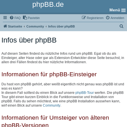
phpBB.de
Menü
FAQ
Pastebin
Registrieren
Anmelden
S
Startseite
Community
Infos über phpBB
u
Infos über phpBB
c
h
e
Auf diesen Seiten findest du nützliche Infos rund um phpBB. Egal ob du als
Einsteiger, alter Hase oder gar als Extension-Entwickler diese Seite besuchst, in
allen drei Fällen findest du hier nützliche Informationen.
Informationen für phpBB-Einsteiger
Du hast von phpBB gehört, aber weißt eigentlich nicht genau was phpBB ist und
was es kann?
In diesem Fall solltest du einen Blick auf unsere
phpBB-Tour
werfen. Die phpBB
Tour gibt einen kurzen Einblick in die Funktionsweise und Installation von
phpBB. Falls du sehen möchtest, wie eine phpBB Installation aussehen kann,
wirf einen Blick auf unsere
Community
.
Informationen für Umsteiger von älteren
phpBB-Versionen