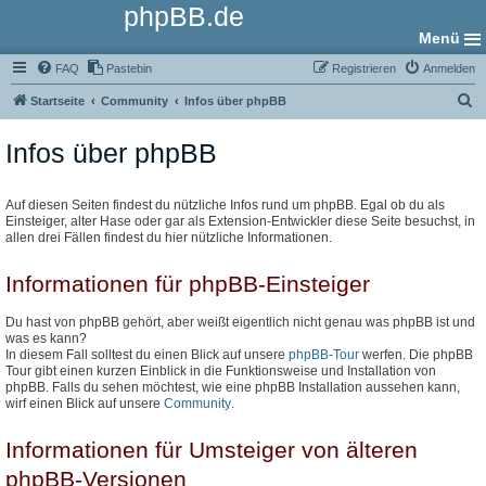
phpBB.de
Menü
FAQ
Pastebin
Registrieren
Anmelden
S
Startseite
Community
Infos über phpBB
u
Infos über phpBB
c
h
e
Auf diesen Seiten findest du nützliche Infos rund um phpBB. Egal ob du als
Einsteiger, alter Hase oder gar als Extension-Entwickler diese Seite besuchst, in
allen drei Fällen findest du hier nützliche Informationen.
Informationen für phpBB-Einsteiger
Du hast von phpBB gehört, aber weißt eigentlich nicht genau was phpBB ist und
was es kann?
In diesem Fall solltest du einen Blick auf unsere
phpBB-Tour
werfen. Die phpBB
Tour gibt einen kurzen Einblick in die Funktionsweise und Installation von
phpBB. Falls du sehen möchtest, wie eine phpBB Installation aussehen kann,
wirf einen Blick auf unsere
Community
.
Informationen für Umsteiger von älteren
phpBB-Versionen