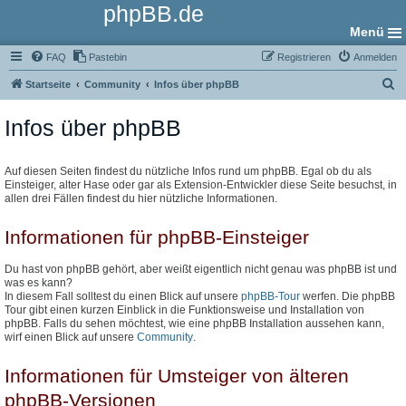
phpBB.de
Menü
FAQ
Pastebin
Registrieren
Anmelden
S
Startseite
Community
Infos über phpBB
u
Infos über phpBB
c
h
e
Auf diesen Seiten findest du nützliche Infos rund um phpBB. Egal ob du als
Einsteiger, alter Hase oder gar als Extension-Entwickler diese Seite besuchst, in
allen drei Fällen findest du hier nützliche Informationen.
Informationen für phpBB-Einsteiger
Du hast von phpBB gehört, aber weißt eigentlich nicht genau was phpBB ist und
was es kann?
In diesem Fall solltest du einen Blick auf unsere
phpBB-Tour
werfen. Die phpBB
Tour gibt einen kurzen Einblick in die Funktionsweise und Installation von
phpBB. Falls du sehen möchtest, wie eine phpBB Installation aussehen kann,
wirf einen Blick auf unsere
Community
.
Informationen für Umsteiger von älteren
phpBB-Versionen