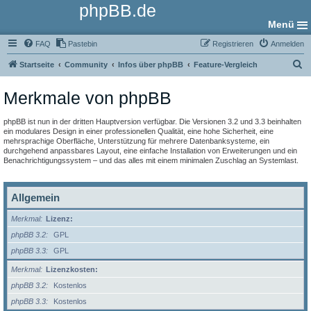
phpBB.de
Menü
FAQ
Pastebin
Registrieren
Anmelden
S
Startseite
Community
Infos über phpBB
Feature-Vergleich
u
Merkmale von phpBB
c
h
phpBB ist nun in der dritten Hauptversion verfügbar. Die Versionen 3.2 und 3.3 beinhalten
e
ein modulares Design in einer professionellen Qualität, eine hohe Sicherheit, eine
mehrsprachige Oberfläche, Unterstützung für mehrere Datenbanksysteme, ein
durchgehend anpassbares Layout, eine einfache Installation von Erweiterungen und ein
Benachrichtigungssystem – und das alles mit einem minimalen Zuschlag an Systemlast.
Allgemein
Merkmal
Lizenz:
phpBB 3.2
GPL
phpBB 3.3
GPL
Merkmal
Lizenzkosten:
phpBB 3.2
Kostenlos
phpBB 3.3
Kostenlos