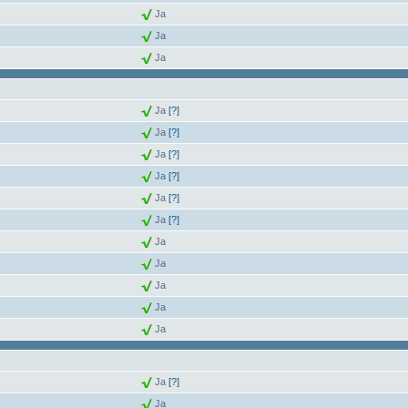
Ja
Ja
Ja
Ja
[?]
Ja
[?]
Ja
[?]
Ja
[?]
Ja
[?]
Ja
[?]
Ja
Ja
Ja
Ja
Ja
Ja
[?]
Ja