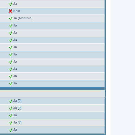
Ja
Nein
Ja (Mehrere)
Ja
Ja
Ja
Ja
Ja
Ja
Ja
Ja
Ja
Ja
[?]
Ja
[?]
Ja
Ja
[?]
Ja