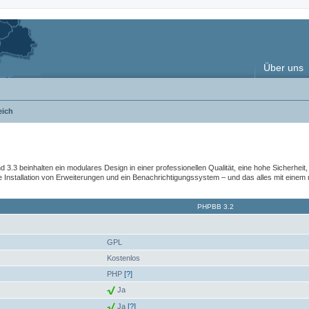
Über uns
eich
nd 3.3 beinhalten ein modulares Design in einer professionellen Qualität, eine hohe Sicherhe
nstallation von Erweiterungen und ein Benachrichtigungssystem – und das alles mit einem
PHPBB 3.2
GPL
Kostenlos
PHP
[?]
Ja
Ja
[?]