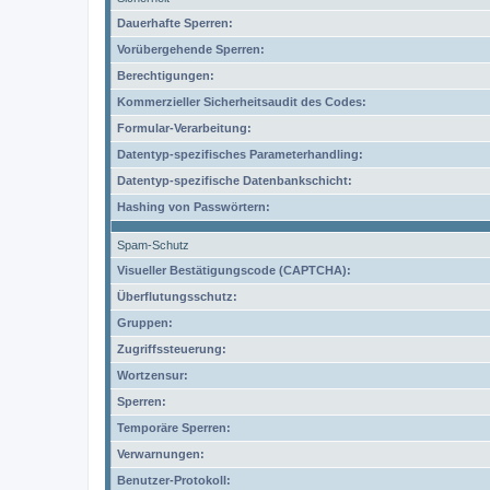
Dauerhafte Sperren:
Vorübergehende Sperren:
Berechtigungen:
Kommerzieller Sicherheitsaudit des Codes:
Formular-Verarbeitung:
Datentyp-spezifisches Parameterhandling:
Datentyp-spezifische Datenbankschicht:
Hashing von Passwörtern:
Spam-Schutz
Visueller Bestätigungscode (CAPTCHA):
Überflutungsschutz:
Gruppen:
Zugriffssteuerung:
Wortzensur:
Sperren:
Temporäre Sperren:
Verwarnungen:
Benutzer-Protokoll: