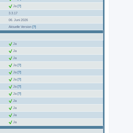
Ja
[?]
3.3.17
06. Juni 2026
Aktuelle Version
[?]
Ja
Ja
Ja
Ja
[?]
Ja
[?]
Ja
[?]
Ja
[?]
Ja
[?]
Ja
Ja
Ja
Ja