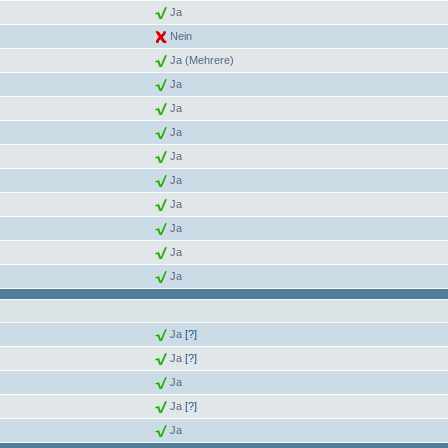
Ja
Nein
Ja (Mehrere)
Ja
Ja
Ja
Ja
Ja
Ja
Ja
Ja
Ja
Ja
[?]
Ja
[?]
Ja
Ja
[?]
Ja