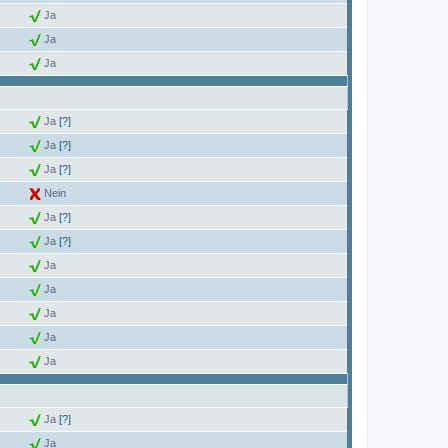
Ja
Ja
Ja
Ja
[?]
Ja
[?]
Ja
[?]
Nein
Ja
[?]
Ja
[?]
Ja
Ja
Ja
Ja
Ja
Ja
[?]
Ja