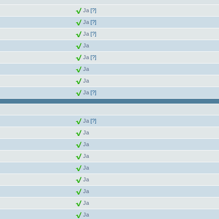
Ja
[?]
Ja
[?]
Ja
[?]
Ja
Ja
[?]
Ja
Ja
Ja
[?]
Ja
[?]
Ja
Ja
Ja
Ja
Ja
Ja
Ja
Ja