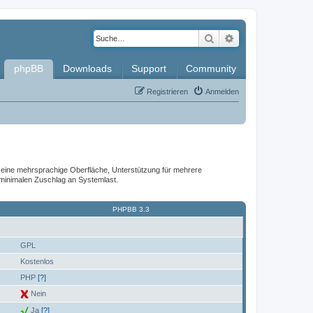
Suche
Erweiterte Such
phpBB
Downloads
Support
Community
Registrieren
Anmelden
it, eine mehrsprachige Oberfläche, Unterstützung für mehrere
 minimalen Zuschlag an Systemlast.
PHPBB 3.3
GPL
Kostenlos
PHP
[?]
Nein
Ja
[?]