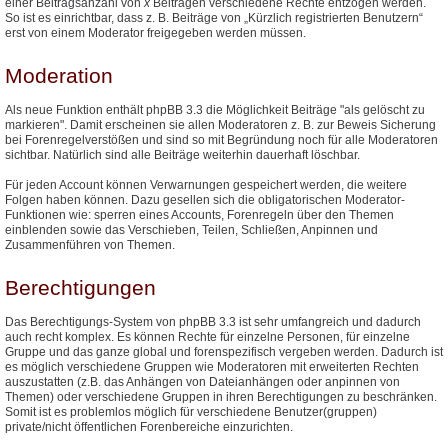
einer Beitragsanzahl von
x
Beiträgen verschiedene Rechte entzogen werden.
So ist es einrichtbar, dass z. B. Beiträge von „Kürzlich registrierten Benutzern“
erst von einem Moderator freigegeben werden müssen.
Moderation
Als neue Funktion enthält phpBB 3.3 die Möglichkeit Beiträge "als gelöscht zu
markieren". Damit erscheinen sie allen Moderatoren z. B. zur Beweis Sicherung
bei Forenregelverstößen und sind so mit Begründung noch für alle Moderatoren
sichtbar. Natürlich sind alle Beiträge weiterhin dauerhaft löschbar.
Für jeden Account können Verwarnungen gespeichert werden, die weitere
Folgen haben können. Dazu gesellen sich die obligatorischen Moderator-
Funktionen wie: sperren eines Accounts, Forenregeln über den Themen
einblenden sowie das Verschieben, Teilen, Schließen, Anpinnen und
Zusammenführen von Themen.
Berechtigungen
Das Berechtigungs-System von phpBB 3.3 ist sehr umfangreich und dadurch
auch recht komplex. Es können Rechte für einzelne Personen, für einzelne
Gruppe und das ganze global und forenspezifisch vergeben werden. Dadurch ist
es möglich verschiedene Gruppen wie Moderatoren mit erweiterten Rechten
auszustatten (z.B. das Anhängen von Dateianhängen oder anpinnen von
Themen) oder verschiedene Gruppen in ihren Berechtigungen zu beschränken.
Somit ist es problemlos möglich für verschiedene Benutzer(gruppen)
private/nicht öffentlichen Forenbereiche einzurichten.