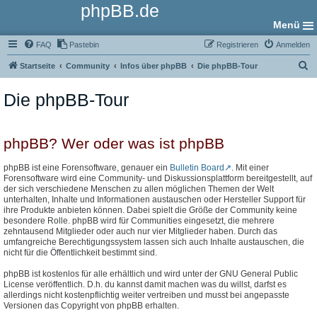
phpBB.de
Menü
FAQ
Pastebin
Registrieren
Anmelden
S
Startseite
Community
Infos über phpBB
Die phpBB-Tour
u
Die phpBB-Tour
c
h
e
phpBB? Wer oder was ist phpBB
phpBB ist eine Forensoftware, genauer ein
Bulletin Board
. Mit einer
Forensoftware wird eine Community- und Diskussionsplattform bereitgestellt, auf
der sich verschiedene Menschen zu allen möglichen Themen der Welt
unterhalten, Inhalte und Informationen austauschen oder Hersteller Support für
ihre Produkte anbieten können. Dabei spielt die Größe der Community keine
besondere Rolle. phpBB wird für Communities eingesetzt, die mehrere
zehntausend Mitglieder oder auch nur vier Mitglieder haben. Durch das
umfangreiche Berechtigungssystem lassen sich auch Inhalte austauschen, die
nicht für die Öffentlichkeit bestimmt sind.
phpBB ist kostenlos für alle erhältlich und wird unter der GNU General Public
License veröffentlich. D.h. du kannst damit machen was du willst, darfst es
allerdings nicht kostenpflichtig weiter vertreiben und musst bei angepasste
Versionen das Copyright von phpBB erhalten.