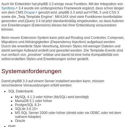
Auch für Entwickler hat phpBB 3.3 einige neue Funktion. Mit der Integration von
Symfony
3.4 wurde ein umfangreiches Framework ergänzt, dass schon länger
von dem CMS
Drupal
genutzt wird. phpBB 3.3 setzt auf HTML 5 und CSS 3
sowie die „Twig Template Engine“. Mit AJAX sind viele Funktionen komfortabler
geworden und jQuery 3.4 ist jetzt standardmäßig eingebunden, so dass Autoren
von Erweiterungen (Extensions) dieses bei ihrer Entwicklung voraussetzen
können.
Beim neuen Extension-System kann jetzt auf Routing und Controller, Composer,
Migrations und Abhängigkeiten (Dependency Injection) aufgebaut werden.
Durch die erweiterte Style-Vererbung, können Styles mit weniger Dateien und
damit weniger Aufwand erstellt und gewartet werden. Die Template-Events sind
nun einfach von „prosilver“ erbbar und damit ist eine hohe Kompatibilität von
selbst erstellten Styles und Erweiterungen sicher gestellt.
Systemanforderungen
Damit phpBB 3.3 auf einem Server installiert werden kann, müssen
verschiedene Vorrausetzungen erfüllt werden:
SQL Datenbank:
MySQL 4.1.3 oder höher (MySQLi wird benötigt)
MariaDB 5.1 oder höher
PostgreSQL 8.3+
SQLite 3.6.15+
MS SQL Server 2000 oder höher (direkt oder vie ODBC oder mit dem
nativem Adapter)
Oracle
PHP: