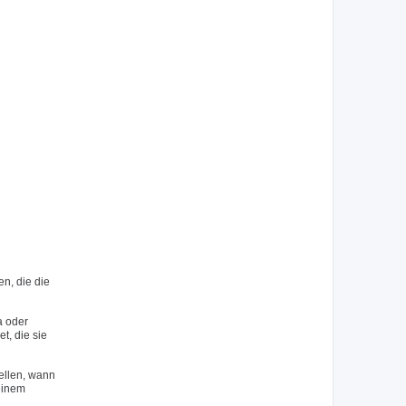
n, die die
a oder
, die sie
ellen, wann
 einem