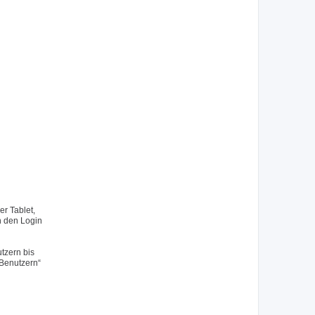
r Tablet,
h den Login
tzern bis
 Benutzern“