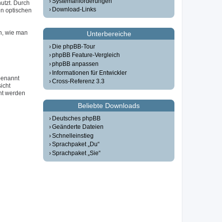
Systemanforderungen
utzt. Durch
Download-Links
n optischen
n, wie man
Unterbereiche
Die phpBB-Tour
phpBB Feature-Vergleich
phpBB anpassen
Informationen für Entwickler
 benannt
Cross-Referenz 3.3
icht
ht werden
Beliebte Downloads
Deutsches phpBB
Geänderte Dateien
Schnelleinstieg
Sprachpaket „Du“
Sprachpaket „Sie“