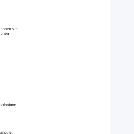
 können sich
tionen
ktaufnahme
omputer.