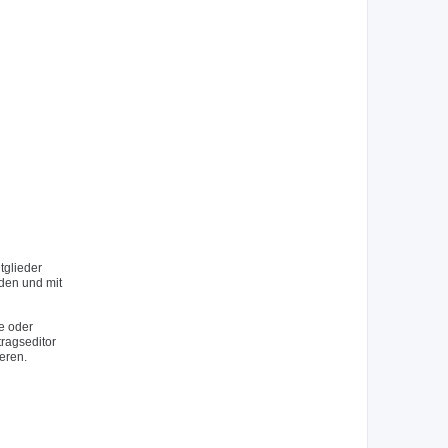
tglieder
rden und mit
e oder
tragseditor
eren.