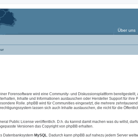
Über uns
ur
 einer Forensoftware wird eine Community- und Diskussionsplattform bereitgestellt, 
halten, Inhalte und Informationen austauschen oder Hersteller Support für ihre 
esondere Rolle. phpBB wird für Communities eingesetzt, die mehrere zehntausend 
chtigungssystem lassen sich auch Inhalte austauschen, die nicht für die Öffentlic
neral Public License veröffentlich. D.h. du kannst damit machen was du willst, darfs
i angepasste Versionen das Copyright von phpBB erhalten.
s Datenbanksystem
MySQL
. Dadurch kann phpBB auf nahezu jedem Server weltw