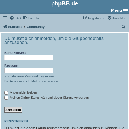
phpBB.de
Menü
FAQ
Pastebin
Registrieren
Anmelden
S
Startseite
Community
u
Du musst dich anmelden, um die Gruppendetails
c
anzusehen.
h
Benutzername:
e
Passwort:
Ich habe mein Passwort vergessen
Die Aktivierungs-E-Mail erneut senden
Angemeldet bleiben
Meinen Online-Status während dieser Sitzung verbergen
REGISTRIEREN
Du musst in diesem Forum registriert sein, um dich anmelden zu können. Die