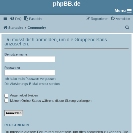
phpBB.de
Menü
FAQ
Pastebin
Registrieren
Anmelden
S
Startseite
Community
u
Du musst dich anmelden, um die Gruppendetails
c
anzusehen.
h
Benutzername:
e
Passwort:
Ich habe mein Passwort vergessen
Die Aktivierungs-E-Mail erneut senden
Angemeldet bleiben
Meinen Online-Status während dieser Sitzung verbergen
REGISTRIEREN
Du musst in diesem Forum registriert sein, um dich anmelden zu können. Die