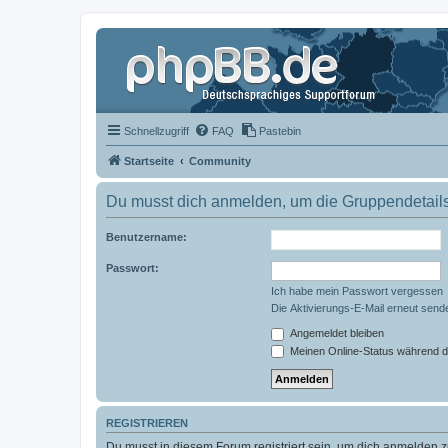
Schnellzugriff
FAQ
Pastebin
Startseite
Community
Du musst dich anmelden, um die Gruppendetail
Benutzername:
Passwort:
Ich habe mein Passwort vergessen
Die Aktivierungs-E-Mail erneut send
Angemeldet bleiben
Meinen Online-Status während d
REGISTRIEREN
Du musst in diesem Forum registriert sein, um dich anmelden zu