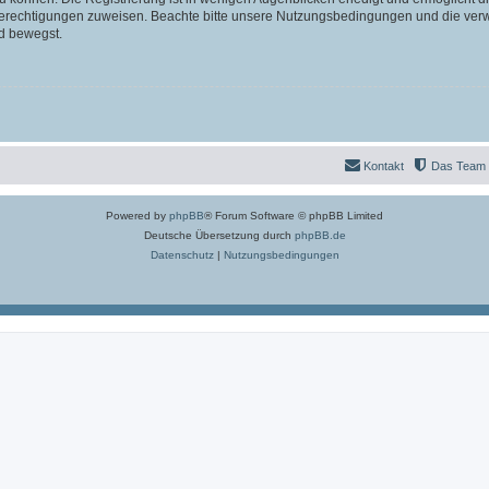
 Berechtigungen zuweisen. Beachte bitte unsere Nutzungsbedingungen und die verwa
d bewegst.
Kontakt
Das Team
Powered by
phpBB
® Forum Software © phpBB Limited
Deutsche Übersetzung durch
phpBB.de
Datenschutz
|
Nutzungsbedingungen