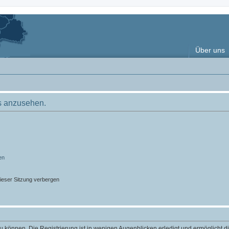
Über uns
s anzusehen.
en
ieser Sitzung verbergen
 können. Die Registrierung ist in wenigen Augenblicken erledigt und ermöglicht di