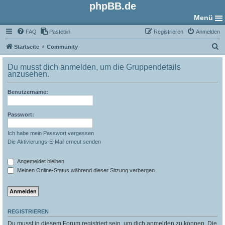
phpBB.de
Menü
FAQ
Pastebin
Registrieren
Anmelden
S
Startseite
Community
u
Du musst dich anmelden, um die Gruppendetails
c
anzusehen.
h
Benutzername:
e
Passwort:
Ich habe mein Passwort vergessen
Die Aktivierungs-E-Mail erneut senden
Angemeldet bleiben
Meinen Online-Status während dieser Sitzung verbergen
REGISTRIEREN
Du musst in diesem Forum registriert sein, um dich anmelden zu können. Die