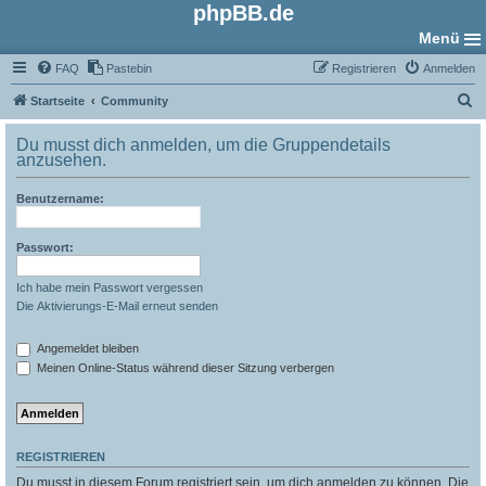
phpBB.de
Menü
FAQ
Pastebin
Registrieren
Anmelden
S
Startseite
Community
u
Du musst dich anmelden, um die Gruppendetails
c
anzusehen.
h
Benutzername:
e
Passwort:
Ich habe mein Passwort vergessen
Die Aktivierungs-E-Mail erneut senden
Angemeldet bleiben
Meinen Online-Status während dieser Sitzung verbergen
REGISTRIEREN
Du musst in diesem Forum registriert sein, um dich anmelden zu können. Die