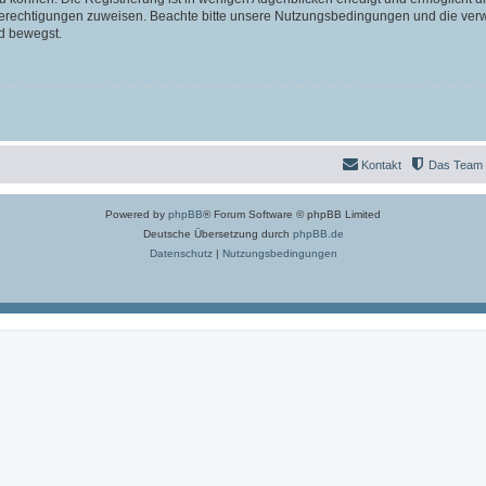
 Berechtigungen zuweisen. Beachte bitte unsere Nutzungsbedingungen und die verwa
d bewegst.
Kontakt
Das Team
Powered by
phpBB
® Forum Software © phpBB Limited
Deutsche Übersetzung durch
phpBB.de
Datenschutz
|
Nutzungsbedingungen