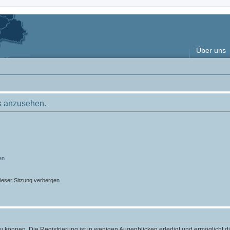
Über uns
s anzusehen.
en
ieser Sitzung verbergen
 können. Die Registrierung ist in wenigen Augenblicken erledigt und ermöglicht di