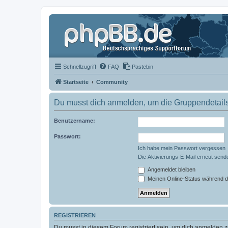
Schnellzugriff
FAQ
Pastebin
Startseite
Community
Du musst dich anmelden, um die Gruppendetail
Benutzername:
Passwort:
Ich habe mein Passwort vergessen
Die Aktivierungs-E-Mail erneut send
Angemeldet bleiben
Meinen Online-Status während d
REGISTRIEREN
Du musst in diesem Forum registriert sein, um dich anmelden zu