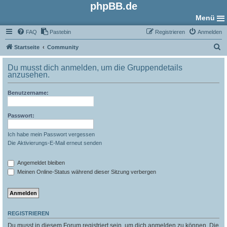
phpBB.de
Menü
FAQ
Pastebin
Registrieren
Anmelden
S
Startseite
Community
u
Du musst dich anmelden, um die Gruppendetails
c
anzusehen.
h
Benutzername:
e
Passwort:
Ich habe mein Passwort vergessen
Die Aktivierungs-E-Mail erneut senden
Angemeldet bleiben
Meinen Online-Status während dieser Sitzung verbergen
REGISTRIEREN
Du musst in diesem Forum registriert sein, um dich anmelden zu können. Die