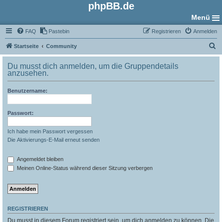
phpBB.de
Menü
FAQ
Pastebin
Registrieren
Anmelden
S
Startseite
Community
u
Du musst dich anmelden, um die Gruppendetails
c
anzusehen.
h
Benutzername:
e
Passwort:
Ich habe mein Passwort vergessen
Die Aktivierungs-E-Mail erneut senden
Angemeldet bleiben
Meinen Online-Status während dieser Sitzung verbergen
REGISTRIEREN
Du musst in diesem Forum registriert sein, um dich anmelden zu können. Die