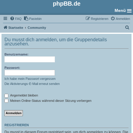
phpBB.de
Menü
FAQ
Pastebin
Registrieren
Anmelden
S
Startseite
Community
u
Du musst dich anmelden, um die Gruppendetails
c
anzusehen.
h
Benutzername:
e
Passwort:
Ich habe mein Passwort vergessen
Die Aktivierungs-E-Mail erneut senden
Angemeldet bleiben
Meinen Online-Status während dieser Sitzung verbergen
REGISTRIEREN
Du musst in diesem Forum registriert sein, um dich anmelden zu können. Die