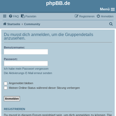
phpBB.de
Menü
FAQ
Pastebin
Registrieren
Anmelden
S
Startseite
Community
u
Du musst dich anmelden, um die Gruppendetails
c
anzusehen.
h
Benutzername:
e
Passwort:
Ich habe mein Passwort vergessen
Die Aktivierungs-E-Mail erneut senden
Angemeldet bleiben
Meinen Online-Status während dieser Sitzung verbergen
REGISTRIEREN
Du musst in diesem Forum registriert sein, um dich anmelden zu können. Die